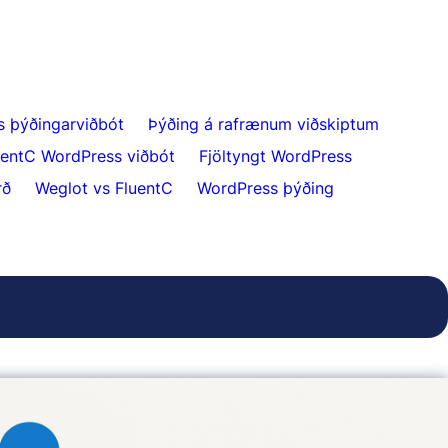
s þýðingarviðbót
Þýðing á rafrænum viðskiptum
uentC WordPress viðbót
Fjöltyngt WordPress
rð
Weglot vs FluentC
WordPress þýðing