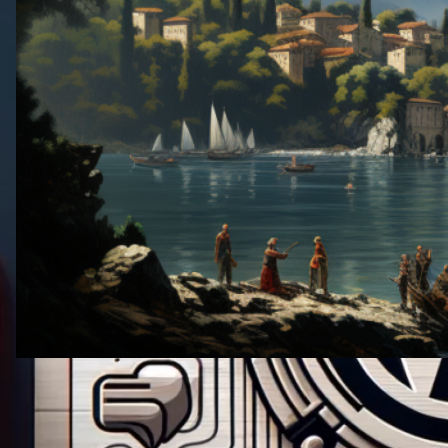
12. júní 2024
·
Hvernig á að