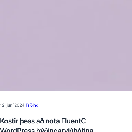
12. júní 2024
·
Fríðindi
Kostir þess að nota FluentC
WordPress þýðingarviðbótina