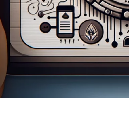
Hvernig á að setja upp FluentC
WordPress þýðingarviðbótina
Stutt leiðbeiningar um uppsetningu Það er það! لقد
قمت بتثبيت وتكوين إضافة FluentC لـ WordPress بنجاح.
Þetta verður nú sýnt á vefsíðunni þinni, sem gerir
gestum kleift að skipta um tungumál.