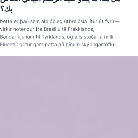
بك؟
Þetta er það sem alþjóðleg útbreiðsla lítur út fyrir—
virkir notendur frá Brasilíu til Frakklands,
Bandaríkjunum til Tyrklands, og alls staðar á milli.
FluentC getur gert þetta að þínum skýringartöflu