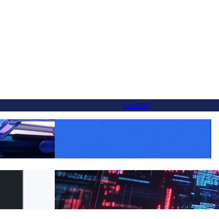
Lausnir
Gerðu hvern vöru alþjóðlega:
valkostur — og þú
WooCommerce þýðing gerð auðveld með
r
FluentC
rá WPML yfir í
Án effortlaus vefsíðutúlkun fyrir
viðskiptavini