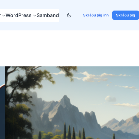
r
WordPress
Samband
Skráðu þig inn
Skráðu þig