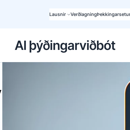
Lausnir
Verðlagning
Þekkingarsetu
AI þýðingarviðbót