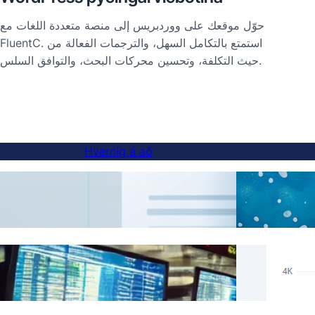
حوّل موقعك على ووردبريس إلى منصة متعددة اللغات مع
FluentC. استمتع بالتكامل السهل، والترجمات الفعالة من
حيث التكلفة، وتحسين محركات البحث، والتوافق السلس.
Hvernig á að
Hvernig á að bæta tungumálavalkosti við
AI þý
undirvefsíður
ف دعم
Sleppa þýðingar fyrir tiltekið efni með
FluentC لـ Hreflang ثر من
FluentC