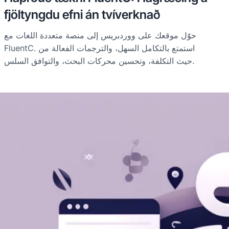
fjöltyngdu efni án tvíverknað
حوّل موقعك على ووردبريس إلى منصة متعددة اللغات مع
FluentC. استمتع بالتكامل السهل، والترجمات الفعالة من
حيث التكلفة، وتحسين محركات البحث، والتوافق السلس.