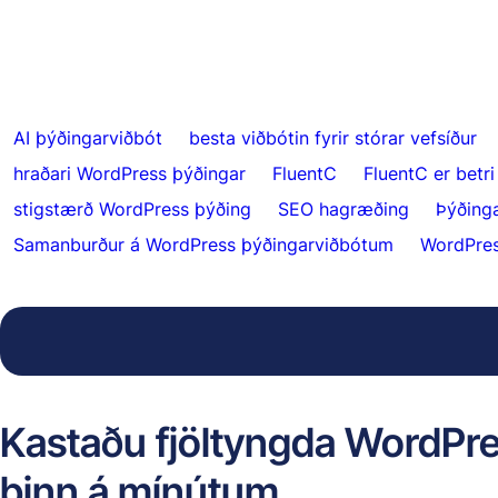
AI þýðingarviðbót
besta viðbótin fyrir stórar vefsíður
hraðari WordPress þýðingar
FluentC
FluentC er betr
stigstærð WordPress þýðing
SEO hagræðing
Þýðinga
Samanburður á WordPress þýðingarviðbótum
WordPres
Kastaðu fjöltyngda WordPre
þinn á mínútum.