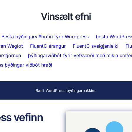
Vinsælt efni
Besta þýðingarviðbótin fyrir Wordpress
besta WordPres
i en Weglot
FluentC árangur
FluentC sveigjanleiki
Fl
rstjórnun
þýðingarviðbót fyrir vefsvæði með mikla umfe
s þýðingar viðbót hraði
Bætt WordPress þýðingarpakkinn
ss vefinn