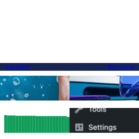
Eiginleikar
Bera saman
Að lokum, betra Weglot 
ðingar
getur skipt um í 5 mínútu
نتائج تحسين محركات البحث الحقيقية: كي
Hvernig á að skipta um f
قام بفهرسة أك
FluentC á 5 mínútum
5000 صفحة تلقائيًا