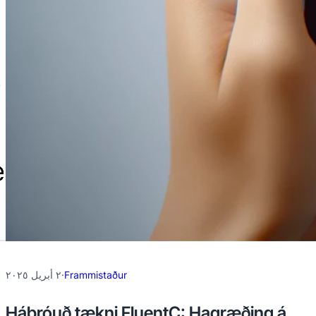
٢ أبريل ٢٠٢٥
·
Frammistaður
Háþróuð tækni FluentC: Hagræðing á