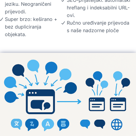
SEO-prijateljski: automatski
jeziku. Neograničeni
hreflang i indeksabilni URL-
prijevodi.
ovi.
Super brzo: keširano +
Ručno uređivanje prijevoda
bez dupliciranja
s naše nadzorne ploče
objekata.