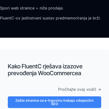
Spori web stranice = niže prodaje.
FluentC-ov jedinstveni sustav predmemoriranja je brži.
Kako FluentC rješava izazove
prevođenja WooCommercea
Pročitajte ovaj vodič →
Zašto stranice za e-trgovinu trebaju višejezični
SEO