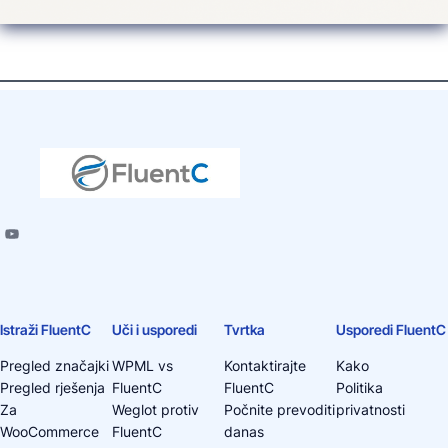
Istraži FluentC
Uči i usporedi
Tvrtka
Usporedi FluentC
Pregled značajki
WPML vs
Kontaktirajte
Kako
Pregled rješenja
FluentC
FluentC
Politika
Za
Weglot protiv
Počnite prevoditi
privatnosti
WooCommerce
FluentC
danas