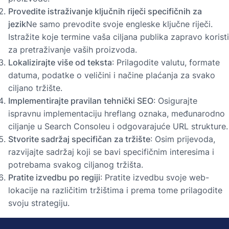
Provedite istraživanje ključnih riječi specifičnih za
jezik
Ne samo prevodite svoje engleske ključne riječi.
Istražite koje termine vaša ciljana publika zapravo koristi
za pretraživanje vaših proizvoda.
Lokalizirajte više od teksta
: Prilagodite valutu, formate
datuma, podatke o veličini i načine plaćanja za svako
ciljano tržište.
Implementirajte pravilan tehnički SEO
: Osigurajte
ispravnu implementaciju hreflang oznaka, međunarodno
ciljanje u Search Consoleu i odgovarajuće URL strukture.
Stvorite sadržaj specifičan za tržište
: Osim prijevoda,
razvijajte sadržaj koji se bavi specifičnim interesima i
potrebama svakog ciljanog tržišta.
Pratite izvedbu po regiji
: Pratite izvedbu svoje web-
lokacije na različitim tržištima i prema tome prilagodite
svoju strategiju.