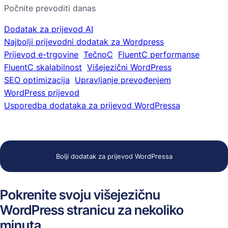
Počnite prevoditi danas
Dodatak za prijevod AI
Najbolji prijevodni dodatak za Wordpress
Prijevod e-trgovine
TečnoC
FluentC performanse
FluentC skalabilnost
Višejezični WordPress
SEO optimizacija
Upravljanje prevođenjem
WordPress prijevod
Usporedba dodataka za prijevod WordPressa
Bolji dodatak za prijevod WordPressa
Pokrenite svoju višejezičnu
WordPress stranicu za nekoliko
minuta