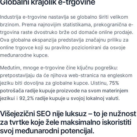
Globalni krajolik e-trgovine
Industrija e-trgovine nastavlja se globalno širiti velikom
brzinom. Prema najnovijim statistikama, prekogranična e-
trgovina raste dvostruko brže od domaće online prodaje.
Ova globalna ekspanzija predstavlja značajnu priliku za
online trgovce koji su pravilno pozicionirani da osvoje
međunarodne kupce.
Međutim, mnoge e-trgovine čine ključnu pogrešku:
pretpostavljaju da će njihova web-stranica na engleskom
jeziku biti dovoljna za globalne kupce. Uistinu,
75%
potrošača radije kupuje proizvode na svom materinjem
jeziku
i i
92,2% radije kupuje u svojoj lokalnoj valuti
.
Višejezični SEO nije luksuz – to je nužnost
za tvrtke koje žele maksimalno iskoristiti
svoj međunarodni potencijal.