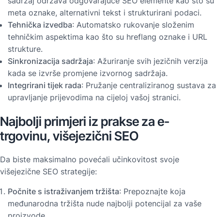
sadržaj održava odgovarajuće SEO elemente kao što su
meta oznake, alternativni tekst i strukturirani podaci.
Tehnička izvedba
: Automatsko rukovanje složenim
tehničkim aspektima kao što su hreflang oznake i URL
strukture.
Sinkronizacija sadržaja
: Ažuriranje svih jezičnih verzija
kada se izvrše promjene izvornog sadržaja.
Integrirani tijek rada
: Pružanje centraliziranog sustava za
upravljanje prijevodima na cijeloj vašoj stranici.
Najbolji primjeri iz prakse za e-
trgovinu, višejezični SEO
Da biste maksimalno povećali učinkovitost svoje
višejezične SEO strategije:
Počnite s istraživanjem tržišta
: Prepoznajte koja
međunarodna tržišta nude najbolji potencijal za vaše
proizvode.