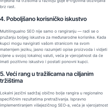
vrijedna na tržištima u razvoju gdje e-trgovina doživljava
brz rast.
4. Poboljšano korisničko iskustvo
Multilingualno SEO nije samo o rangiranju — radi se o
pružanju boljeg iskustva za međunarodne korisnike. Kada
kupci mogu navigirati vašom stranicom na svom
maternjem jeziku, jasno razumjeti opise proizvoda i vidjeti
cijene u svojoj lokalnoj valuti, veća je vjerojatnost da će
imati pozitivno iskustvo i postati ponovni kupci.
5. Veći rang u tražilicama na ciljanim
tržištima
Lokalni jezični sadržaj obično bolje rangira u regionalno
specifičnim rezultatima pretraživanja. Ispravno
implementiranjem višejezičnog SEO-a, veća je vjerojatnost