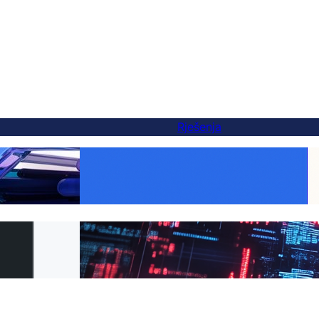
Rješenja
va Weglotu — i
Učinite svaki proizvod globalnim:
 minuta
WooCommerce prijevod olakšan s FluentC
a FluentC za 5
Jednostavna prevođenje web stranica za
klijente