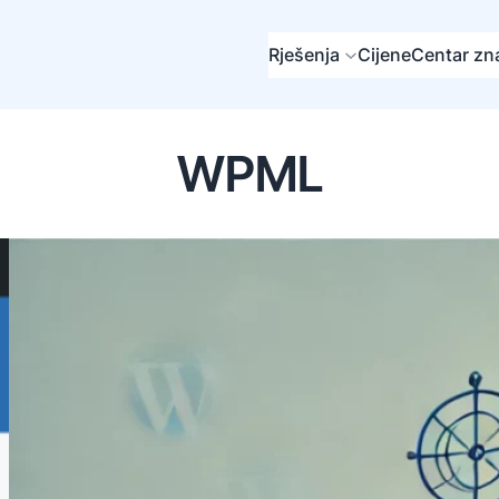
Rješenja
Cijene
Centar zn
WPML