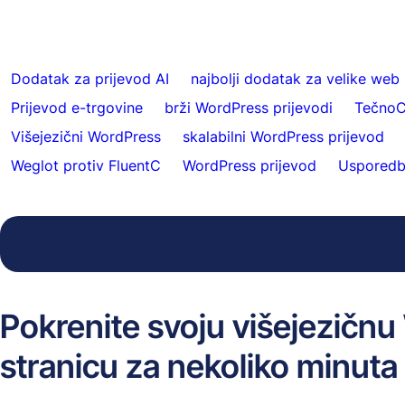
Dodatak za prijevod AI
najbolji dodatak za velike web 
Prijevod e-trgovine
brži WordPress prijevodi
Tečno
Višejezični WordPress
skalabilni WordPress prijevod
Weglot protiv FluentC
WordPress prijevod
Usporedb
Pokrenite svoju višejezičn
stranicu za nekoliko minuta