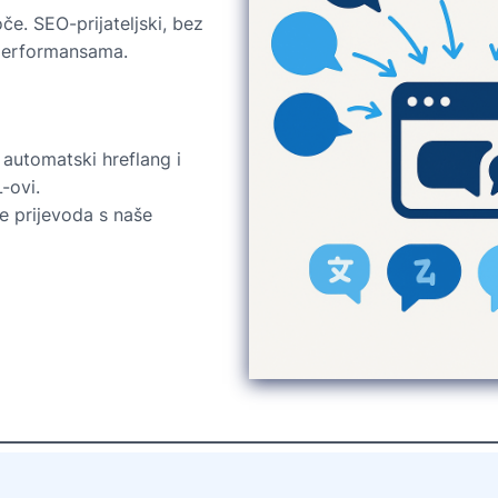
e. SEO-prijateljski, bez
 performansama.
: automatski hreflang i
-ovi.
e prijevoda s naše