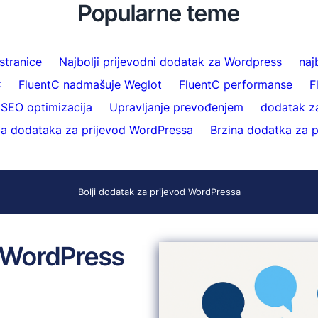
Popularne teme
stranice
Najbolji prijevodni dodatak za Wordpress
naj
C
FluentC nadmašuje Weglot
FluentC performanse
F
SEO optimizacija
Upravljanje prevođenjem
dodatak z
a dodataka za prijevod WordPressa
Brzina dodatka za 
Bolji dodatak za prijevod WordPressa
u WordPress