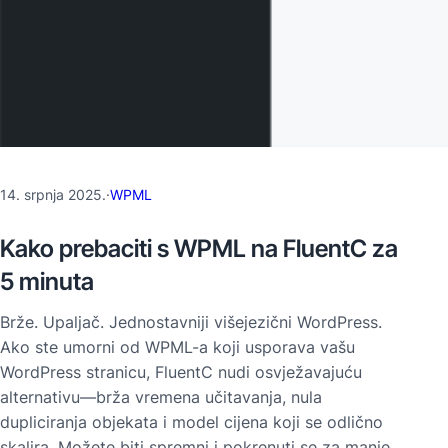
14. srpnja 2025.
·
WPML
Kako prebaciti s WPML na FluentC za
5 minuta
Brže. Upaljač. Jednostavniji višejezični WordPress.
Ako ste umorni od WPML-a koji usporava vašu
WordPress stranicu, FluentC nudi osvježavajuću
alternativu—brža vremena učitavanja, nula
dupliciranja objekata i model cijena koji se odlično
skalira. Možete biti spremni i pokrenuti se za manje