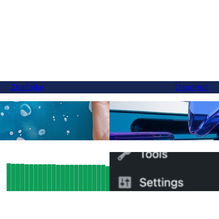
Značajke
Usporedi
Na kraju, bolja alternati
ijevodi
možete se prebaciti za 5
ni SEO rezultati: Kako je FluentC-jeva
Kako prebaciti s WPML n
ka za Hreflang automatski
minuta
sirala preko 5000 stranica