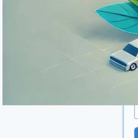
15. kolovoza 2024
·
WPML
Zašto WPML usporava vašu