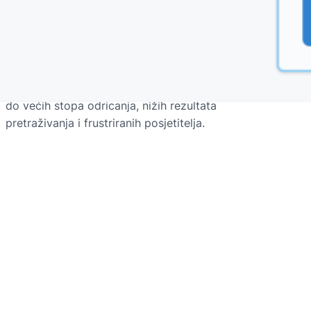
WordPress stranicu i kako FluentC to
rješava
Brzina web stranice ključna je i za korisničko
iskustvo i za SEO. Sporo web stranica može dovesti
do većih stopa odricanja, nižih rezultata
pretraživanja i frustriranih posjetitelja.