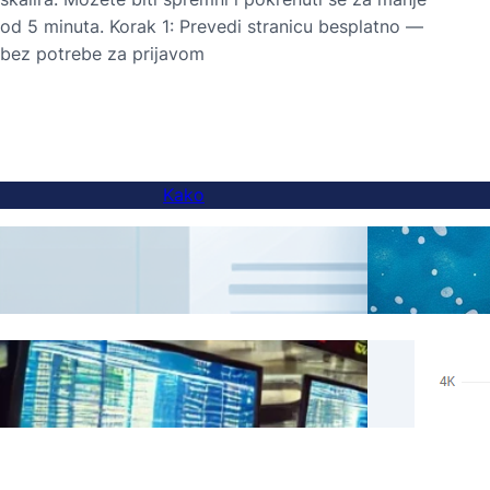
od 5 minuta. Korak 1: Prevedi stranicu besplatno —
bez potrebe za prijavom
Kako
Kako dodati preklopnik jezika na web
AI pr
stranice s poddomenama
Stvar
Preskoči prijevode za određeni sadržaj s
podrš
FluentC
indek