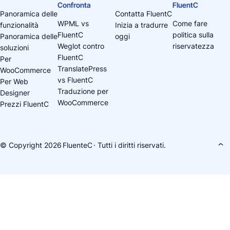
Confronta
FluentC
Panoramica delle
Contatta FluentC
WPML vs
Come fare
funzionalità
Inizia a tradurre
FluentC
politica sulla
Panoramica delle
oggi
Weglot contro
riservatezza
soluzioni
FluentC
Per
TranslatePress
WooCommerce
vs FluentC
Per Web
Traduzione per
Designer
WooCommerce
Prezzi FluentC
© Copyright 2026
FluenteC
· Tutti i diritti riservati.