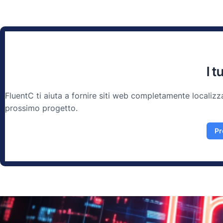
I 
FluentC ti aiuta a fornire siti web completamente localizza
prossimo progetto.
Pr