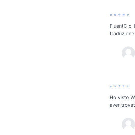
⭐️⭐️⭐️⭐️⭐️
FluentC ci 
traduzion
⭐️⭐️⭐️⭐️⭐️
Ho visto W
aver trova