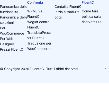
Confronta
FluentC
Panoramica delle
Contatta FluentC
WPML vs
Come fare
funzionalità
Inizia a tradurre
FluentC
politica sulla
Panoramica delle
oggi
Weglot contro
riservatezza
soluzioni
FluentC
Per
TranslatePress
WooCommerce
vs FluentC
Per Web
Traduzione per
Designer
WooCommerce
Prezzi FluentC
© Copyright 2026
FluenteC
· Tutti i diritti riservati.