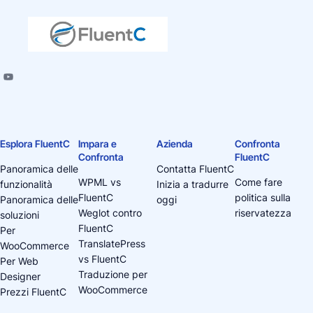
Esplora FluentC
Impara e
Azienda
Confronta
Confronta
FluentC
Panoramica delle
Contatta FluentC
WPML vs
Come fare
funzionalità
Inizia a tradurre
FluentC
politica sulla
Panoramica delle
oggi
Weglot contro
riservatezza
soluzioni
FluentC
Per
TranslatePress
WooCommerce
vs FluentC
Per Web
Traduzione per
Designer
WooCommerce
Prezzi FluentC