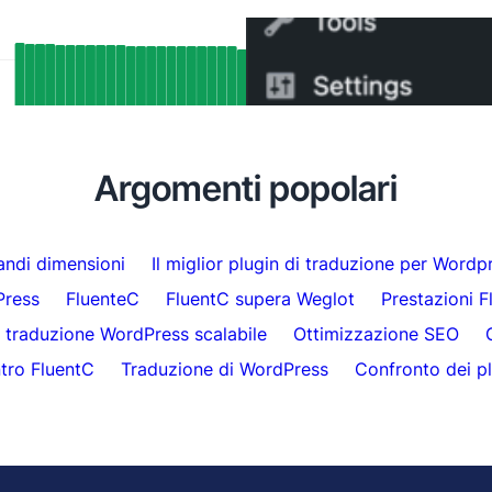
tati SEO reali: Come il supporto
Come passare da WPML a
ang di FluentC ha indicizzato
minuti
aticamente oltre 5.000 pagine
Argomenti popolari
randi dimensioni
Il miglior plugin di traduzione per Wordp
Press
FluenteC
FluentC supera Weglot
Prestazioni F
traduzione WordPress scalabile
Ottimizzazione SEO
tro FluentC
Traduzione di WordPress
Confronto dei pl