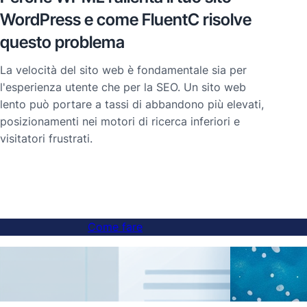
WordPress e come FluentC risolve
questo problema
La velocità del sito web è fondamentale sia per
l'esperienza utente che per la SEO. Un sito web
lento può portare a tassi di abbandono più elevati,
posizionamenti nei motori di ricerca inferiori e
visitatori frustrati.
Come fare
Come aggiungere un interruttore di lingua
Tradu
ai siti web con sottodominio