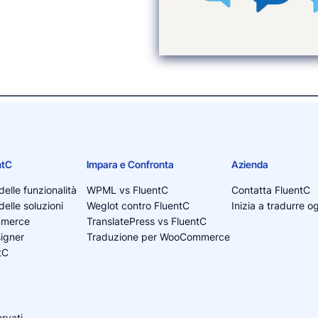
ntC
Impara e Confronta
Azienda
elle funzionalità
WPML vs FluentC
Contatta FluentC
elle soluzioni
Weglot contro FluentC
Inizia a tradurre o
mmerce
TranslatePress vs FluentC
igner
Traduzione per WooCommerce
tC
servati.