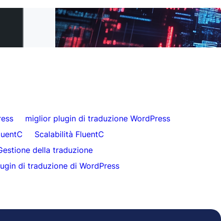
 FluentC in 5
Traduzione del sito web senza sforzo per i
clienti
ress
miglior plugin di traduzione WordPress
luentC
Scalabilità FluentC
Gestione della traduzione
ugin di traduzione di WordPress