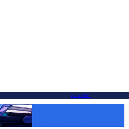
Soluzioni
alternativa a
Rendi ogni prodotto globale: traduzione
 in 5 minuti
WooCommerce semplificata con FluentC