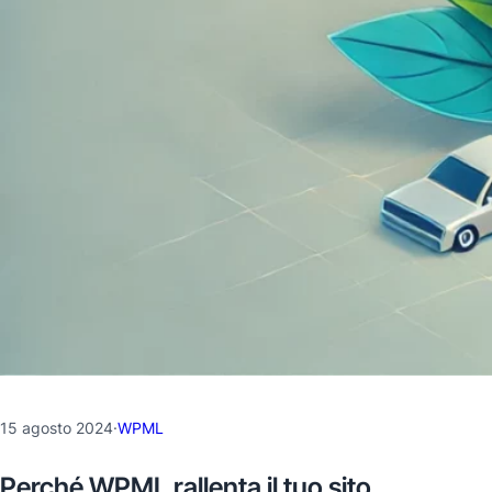
15 agosto 2024
·
WPML
Perché WPML rallenta il tuo sito