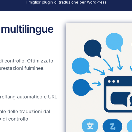
Il miglior plugin di traduzione per WordPress
 multilingue
i controllo. Ottimizzato
prestazioni fulminee.
hreflang automatico e URL
le delle traduzioni dal
 di controllo