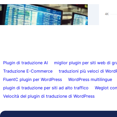
Risul
Salta le traduzioni per contenuti specifici
Hrefl
con FluentC
autom
Plugin di traduzione AI
miglior plugin per siti web di g
Traduzione E-Commerce
traduzioni più veloci di Word
FluentC plugin per WordPress
WordPress multilingue
plugin di traduzione per siti ad alto traffico
Weglot con
Velocità del plugin di traduzione di WordPress