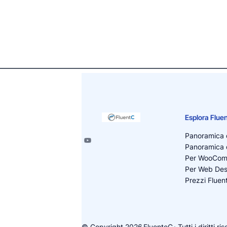
Esplora Flue
Panoramica d
Panoramica d
Per WooCo
Per Web Des
Prezzi Fluen
© Copyright 2026
FluenteC
· Tutti i diritti ri