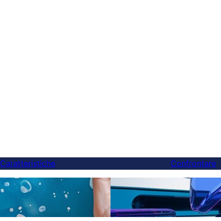
Caratteristiche
Confrontare
Finalmente, una migliore 
zioni AI
Weglot — E puoi cambiare