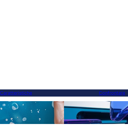
Caratteristiche
Confrontare
Finalmente, una migliore 
zioni AI
Weglot — E puoi cambiare