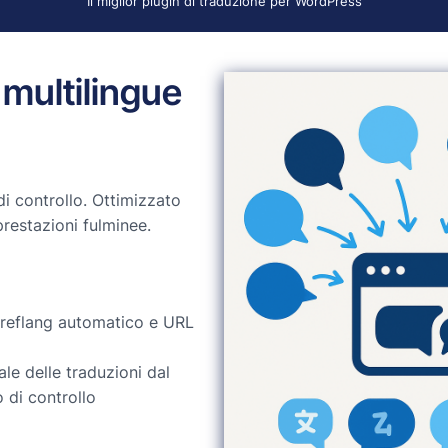
Il miglior plugin di traduzione per WordPress
 multilingue
i controllo. Ottimizzato
prestazioni fulminee.
hreflang automatico e URL
le delle traduzioni dal
 di controllo