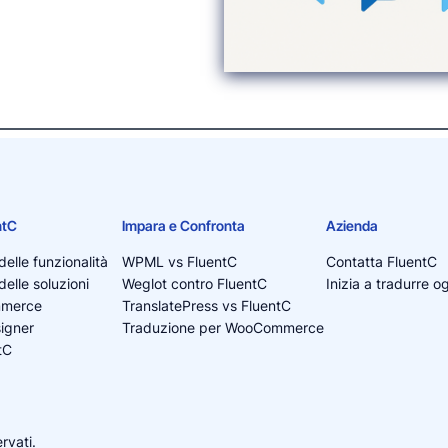
ntC
Impara e Confronta
Azienda
elle funzionalità
WPML vs FluentC
Contatta FluentC
elle soluzioni
Weglot contro FluentC
Inizia a tradurre o
mmerce
TranslatePress vs FluentC
igner
Traduzione per WooCommerce
tC
servati.