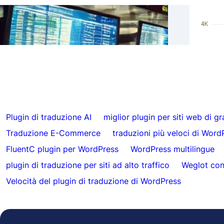
Risul
Salta le traduzioni per contenuti specifici
Hrefl
con FluentC
autom
Plugin di traduzione AI
miglior plugin per siti web di g
Traduzione E-Commerce
traduzioni più veloci di Word
FluentC plugin per WordPress
WordPress multilingue
plugin di traduzione per siti ad alto traffico
Weglot con
Velocità del plugin di traduzione di WordPress