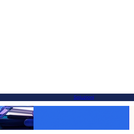
Soluzioni
alternativa a
Rendi ogni prodotto globale: traduzione
 in 5 minuti
WooCommerce semplificata con FluentC