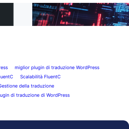
 FluentC in 5
Traduzione del sito web senza sforzo per i
clienti
ress
miglior plugin di traduzione WordPress
luentC
Scalabilità FluentC
Gestione della traduzione
ugin di traduzione di WordPress