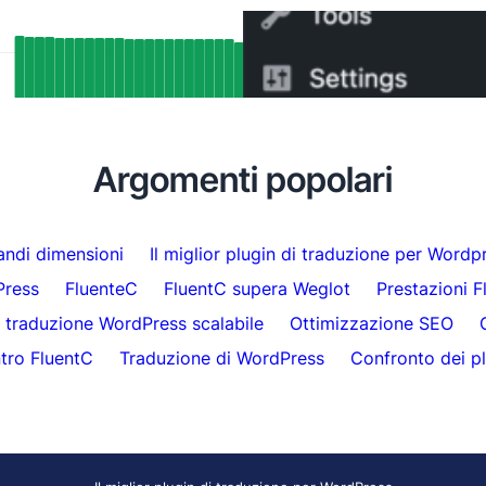
tati SEO reali: Come il supporto
Come passare da WPML a
ang di FluentC ha indicizzato
minuti
aticamente oltre 5.000 pagine
Argomenti popolari
randi dimensioni
Il miglior plugin di traduzione per Wordp
Press
FluenteC
FluentC supera Weglot
Prestazioni F
traduzione WordPress scalabile
Ottimizzazione SEO
tro FluentC
Traduzione di WordPress
Confronto dei pl