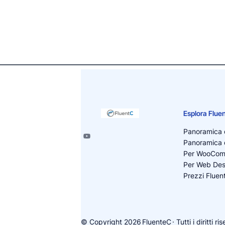
Esplora Flue
Panoramica d
Panoramica d
Per WooCo
Per Web Des
Prezzi Fluen
© Copyright 2026
FluenteC
· Tutti i diritti ri