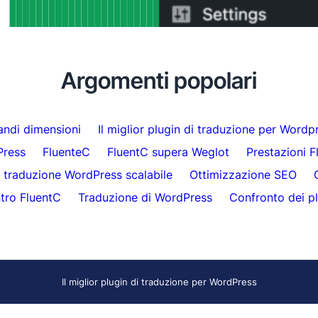
minuti
aticamente oltre 5.000 pagine
Argomenti popolari
randi dimensioni
Il miglior plugin di traduzione per Wordp
Press
FluenteC
FluentC supera Weglot
Prestazioni F
traduzione WordPress scalabile
Ottimizzazione SEO
tro FluentC
Traduzione di WordPress
Confronto dei pl
Il miglior plugin di traduzione per WordPress