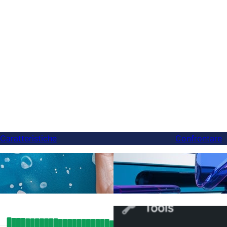
Caratteristiche
Confrontare
Finalmente, una migliore 
zioni AI
Weglot — E puoi cambiare
tati SEO reali: Come il supporto
Come passare da WPML a
ang di FluentC ha indicizzato