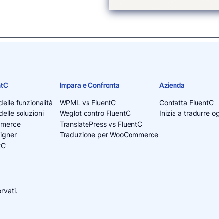
ntC
Impara e Confronta
Azienda
elle funzionalità
WPML vs FluentC
Contatta FluentC
elle soluzioni
Weglot contro FluentC
Inizia a tradurre o
mmerce
TranslatePress vs FluentC
igner
Traduzione per WooCommerce
tC
servati.