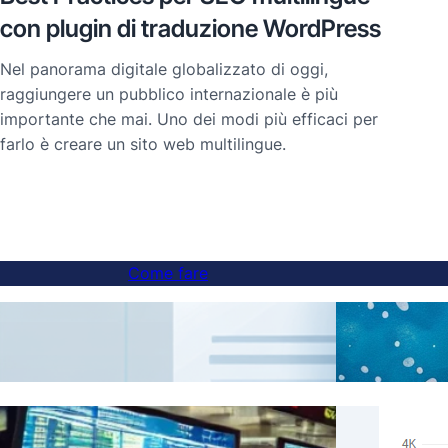
con plugin di traduzione WordPress
Nel panorama digitale globalizzato di oggi,
raggiungere un pubblico internazionale è più
importante che mai. Uno dei modi più efficaci per
farlo è creare un sito web multilingue.
Come fare
Come aggiungere un interruttore di lingua
Tradu
ai siti web con sottodominio
Risul
Salta le traduzioni per contenuti specifici
Hrefl