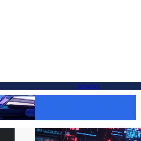
Soluzioni
alternativa a
Rendi ogni prodotto globale: traduzione
 in 5 minuti
WooCommerce semplificata con FluentC
 FluentC in 5
Traduzione del sito web senza sforzo per i