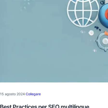
15 agosto 2024
·
Collegare
Best Practices per SEO multilingue