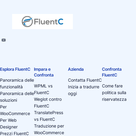
Esplora FluentC
Impara e
Azienda
Confronta
Confronta
FluentC
Panoramica delle
Contatta FluentC
WPML vs
Come fare
funzionalità
Inizia a tradurre
FluentC
politica sulla
Panoramica delle
oggi
Weglot contro
riservatezza
soluzioni
FluentC
Per
TranslatePress
WooCommerce
vs FluentC
Per Web
Traduzione per
Designer
WooCommerce
Prezzi FluentC