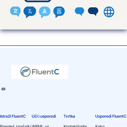
Istraži FluentC
Uči i usporedi
Tvrtka
Usporedi FluentC
Pregled značajki
WPML vs
Kontaktirajte
Kako