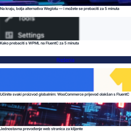
Na kraju, bolja alternativa Weglotu — i možete se prebaciti za 5 minuta
Kako prebaciti s WPML na FluentC za 5 minuta
Rješenja
Učinite svaki proizvod globalnim: WooCommerce prijevod olakšan s FluentC
Jednostavna prevođenje web stranica za klijente