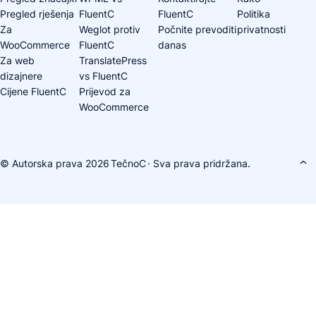
Pregled rješenja
FluentC
FluentC
Politika
Za
Weglot protiv
Počnite prevoditi
privatnosti
WooCommerce
FluentC
danas
Za web
TranslatePress
dizajnere
vs FluentC
Cijene FluentC
Prijevod za
WooCommerce
© Autorska prava 2026
TečnoC
· Sva prava pridržana.