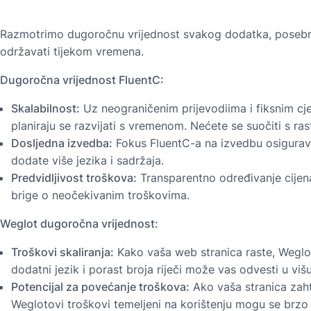
Razmotrimo dugoročnu vrijednost svakog dodatka, posebno za 
održavati tijekom vremena.
Dugoročna vrijednost FluentC:
Skalabilnost:
Uz neograničenim prijevodiima i fiksnim cj
planiraju se razvijati s vremenom. Nećete se suočiti s r
Dosljedna izvedba:
Fokus FluentC-a na izvedbu osigurava
dodate više jezika i sadržaja.
Predvidljivost troškova:
Transparentno određivanje cijen
brige o neočekivanim troškovima.
Weglot dugoročna vrijednost:
Troškovi skaliranja:
Kako vaša web stranica raste, Weglot
dodatni jezik i porast broja riječi može vas odvesti u viš
Potencijal za povećanje troškova:
Ako vaša stranica zahti
Weglotovi troškovi temeljeni na korištenju mogu se brzo