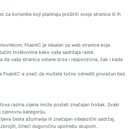
korisnike koji planiraju proširiti svoje stranice ili ih
enovnikom, FluentC je idealan za web stranice koje
astućim troškovima kako vaša sadržaja raste.
 da vaša stranica ostane brza i responzivna, čak i kada
a FluentC-a znači da možete točno odrediti proračun bez
ova razina cijena može postati značajan trošak. Svaki
u cjenovnu kategoriju.
jeva česta ažuriranja ili značajan višejezični sadržaj,
 zbrojiti, čineći dugoročnu upotrebu skupom.