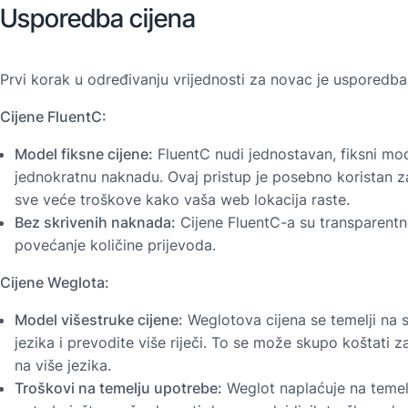
Usporedba cijena
Prvi korak u određivanju vrijednosti za novac je usporedba 
Cijene FluentC:
Model fiksne cijene:
FluentC nudi jednostavan, fiksni mod
jednokratnu naknadu. Ovaj pristup je posebno koristan za
sve veće troškove kako vaša web lokacija raste.
Bez skrivenih naknada:
Cijene FluentC-a su transparentne
povećanje količine prijevoda.
Cijene Weglota:
Model višestruke cijene:
Weglotova cijena se temelji na s
jezika i prevodite više riječi. To se može skupo koštati 
na više jezika.
Troškovi na temelju upotrebe:
Weglot naplaćuje na temelju