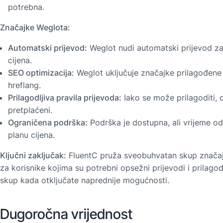
potrebna.
Značajke Weglota:
Automatski prijevod:
Weglot nudi automatski prijevod za v
cijena.
SEO optimizacija:
Weglot uključuje značajke prilagođene
hreflang.
Prilagodljiva pravila prijevoda:
Iako se može prilagoditi, 
pretplaćeni.
Ograničena podrška:
Podrška je dostupna, ali vrijeme o
planu cijena.
Ključni zaključak:
FluentC pruža sveobuhvatan skup značajki 
za korisnike kojima su potrebni opsežni prijevodi i prilago
skup kada otključate naprednije mogućnosti.
Dugoročna vrijednost