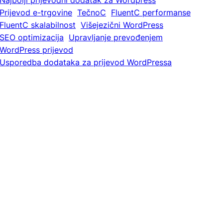
Najbolji prijevodni dodatak za Wordpress
Prijevod e-trgovine
TečnoC
FluentC performanse
FluentC skalabilnost
Višejezični WordPress
SEO optimizacija
Upravljanje prevođenjem
WordPress prijevod
Usporedba dodataka za prijevod WordPressa