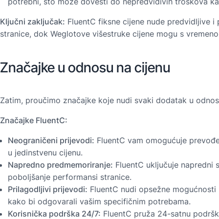
potrebni, što može dovesti do nepredvidivih troškova ka
Ključni zaključak:
FluentC fiksne cijene nude predvidljive i
stranice, dok Weglotove višestruke cijene mogu s vremeno
Značajke u odnosu na cijenu
Zatim, proučimo značajke koje nudi svaki dodatak u odnos
Značajke FluentC:
Neograničeni prijevodi:
FluentC vam omogućuje prevođenje
u jedinstvenu cijenu.
Napredno predmemoriranje:
FluentC uključuje napredni 
poboljšanje performansi stranice.
Prilagodljivi prijevodi:
FluentC nudi opsežne mogućnosti 
kako bi odgovarali vašim specifičnim potrebama.
Korisnička podrška 24/7:
FluentC pruža 24-satnu podršku