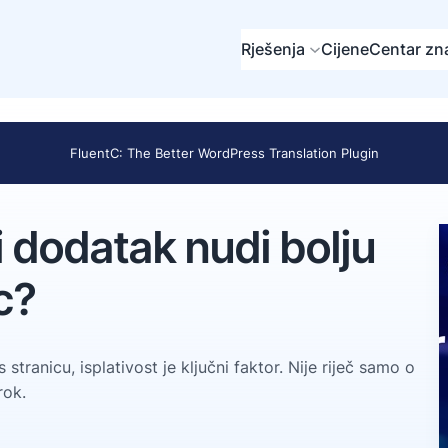
Rješenja
Cijene
Centar zn
FluentC: The Better WordPress Translation Plugin
i dodatak nudi bolju
c?
ranicu, isplativost je ključni faktor. Nije riječ samo o
rok.