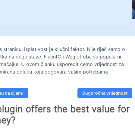
ranicu, isplativost je ključni faktor. Nije riječ samo o
atka na duge staze. FluentC i Weglot oba su popularni
 značajke. U ovom članku usporedit ćemo vrijednost za
ormiranu odluku koja odgovara vašim potrebama i
u na cijenu
Dugoročna vrijednost