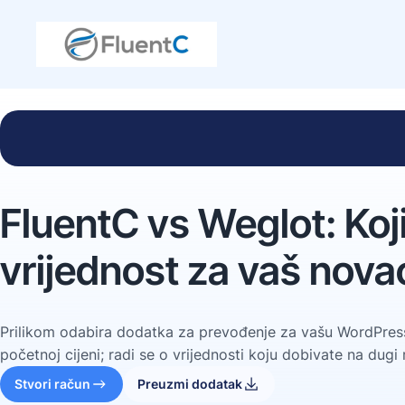
FluentC vs Weglot: Koj
vrijednost za vaš nova
Prilikom odabira dodatka za prevođenje za vašu WordPress st
početnoj cijeni; radi se o vrijednosti koju dobivate na dugi 
Stvori račun
Preuzmi dodatak