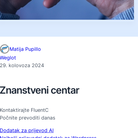
Matija Pupillo
Weglot
29. kolovoza 2024
Znanstveni centar
Kontaktirajte FluentC
Počnite prevoditi danas
Dodatak za prijevod AI