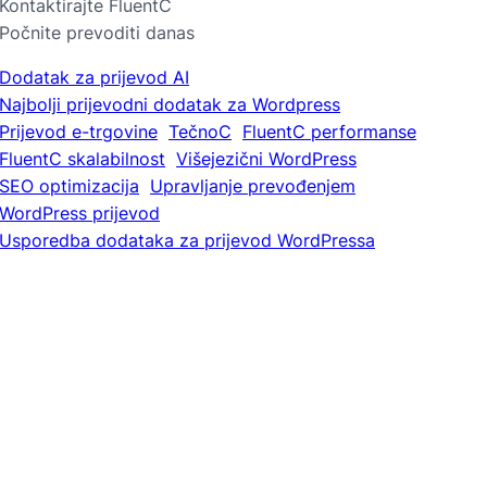
Kontaktirajte FluentC
Počnite prevoditi danas
Dodatak za prijevod AI
Najbolji prijevodni dodatak za Wordpress
Prijevod e-trgovine
TečnoC
FluentC performanse
FluentC skalabilnost
Višejezični WordPress
SEO optimizacija
Upravljanje prevođenjem
WordPress prijevod
Usporedba dodataka za prijevod WordPressa