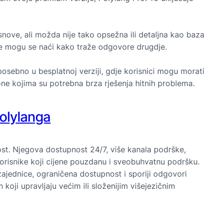
ove, ali možda nije tako opsežna ili detaljna kao baza
ice mogu se naći kako traže odgovore drugdje.
osebno u besplatnoj verziji, gdje korisnici mogu morati
one kojima su potrebna brza rješenja hitnih problema.
Polylanga
nost. Njegova dostupnost 24/7, više kanala podrške,
orisnike koji cijene pouzdanu i sveobuhvatnu podršku.
ajednice, ograničena dostupnost i sporiji odgovori
koji upravljaju većim ili složenijim višejezičnim