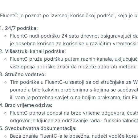
FluentC je poznat po izvrsnoj korisničkoj podršci, koja je 
24/7 podrška:
FluentC nudi podršku 24 sata dnevno, osiguravajući da
je posebno korisno za korisnike u različitim vremensk
Višestruki kanali podrške:
FluentC pruža podršku putem raznih kanala, uključujući
više opcija podrške znači da možete odabrati metodu 
Stručno vodstvo:
Tim podrške u FluentC-u sastoji se od stručnjaka za Wo
pomoć u bilo kakvim problemima s kojima se suočavat
ili vam je potrebna savjet o najboljim praksama, tim F
Brzo vrijeme odziva:
FluentC ponosi ponosi na brze vrijeme odgovora, često
odgovor je ključan za održavanje rada i funkcionalnosti
Sveobuhvatna dokumentacija:
Baza znanja FluentC-a je opsežna, nudeći vodiče korak 