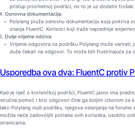
pristup prioritetnoj podršci, no to je uz dodatni trošak.
Osnovna dokumentacija:
Polylang pruža osnovnu dokumentaciju koja pokriva osn
znanja FluentC. Korisnici koji traže naprednije smjern
Dulje vrijeme odziva:
Vrijeme odgovora za podršku Polylang može varirati, p
duže čekati na odgovor. To može biti frustrirajuće za 
Usporedba ova dva: FluentC protiv 
Kad je riječ o korisničkoj podršci, FluentC jasno ima pred
stručna pomoć i brzi odgovori čine ga boljim izborom za k
Iako Polylang nudi podršku, njegova oslanjanja na forume z
možda neće zadovoljiti potrebe svih korisnika, osobito onih 
stranicama.