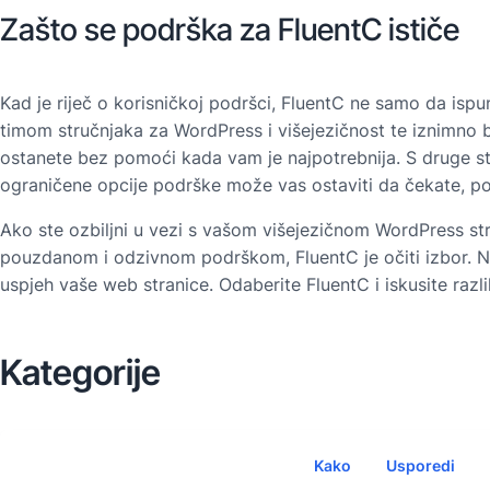
Zašto se podrška za FluentC ističe
Kad je riječ o korisničkoj podršci, FluentC ne samo da is
timom stručnjaka za WordPress i višejezičnost te iznimno
ostanete bez pomoći kada vam je najpotrebnija. S druge st
ograničene opcije podrške može vas ostaviti da čekate, po
Ako ste ozbiljni u vezi s vašom višejezičnom WordPress st
pouzdanom i odzivnom podrškom, FluentC je očiti izbor. Ne
uspjeh vaše web stranice. Odaberite FluentC i iskusite raz
Kategorije
Kako
Usporedi