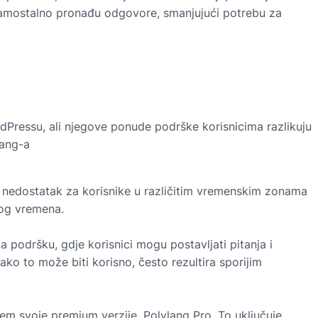
amostalno pronađu odgovore, smanjujući potrebu za
dPressu, ali njegove ponude podrške korisnicima razlikuju
lang-a
i nedostatak za korisnike u različitim vremenskim zonama
nog vremena.
 podršku, gdje korisnici mogu postavljati pitanja i
ako to može biti korisno, često rezultira sporijim
tem svoje premium verzije, Polylang Pro. To uključuje