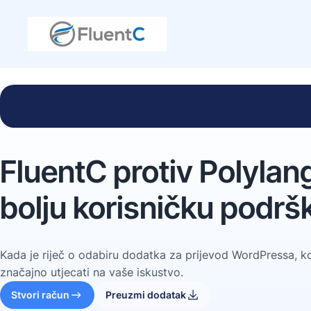
FluentC protiv Polylan
bolju korisničku podrš
Kada je riječ o odabiru dodatka za prijevod WordPressa, ko
značajno utjecati na vaše iskustvo.
Stvori račun
Preuzmi dodatak