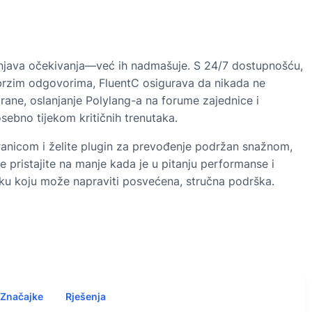
punjava očekivanja—već ih nadmašuje. S 24/7 dostupnošću,
 brzim odgovorima, FluentC osigurava da nikada ne
rane, oslanjanje Polylang-a na forume zajednice i
sebno tijekom kritičnih trenutaka.
ranicom i želite plugin za prevođenje podržan snažnom,
 pristajite na manje kada je u pitanju performanse i
liku koju može napraviti posvećena, stručna podrška.
Značajke
Rješenja