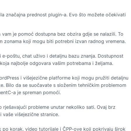
bila značajna prednost plugin-a. Evo što možete očekivati
 vam je pomoć dostupna bez obzira gdje se nalazili. To
im zonama koji mogu biti potrebni izvan radnog vremena.
 e-poštu, chat uživo i detaljnu bazu znanja. Dostupnost
koja najbolje odgovara vašim potrebama i željama.
rdPress i višejezične platforme koji mogu pružiti detaljnu
e. Bilo da se suočavate s složenim tehničkim problemom
luentC-a je spreman pomoći.
 rješavajući probleme unutar nekoliko sati. Ovaj brz
 vaše višejezične stranice.
po korak, video tutorijale i ČPP-ove koji pokrivaju širok