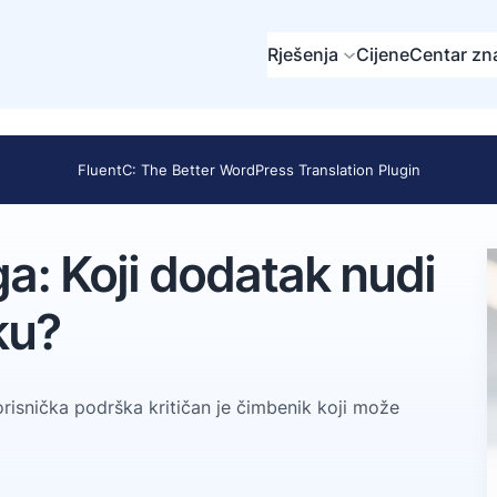
Rješenja
Cijene
Centar zn
FluentC: The Better WordPress Translation Plugin
ga: Koji dodatak nudi
ku?
risnička podrška kritičan je čimbenik koji može