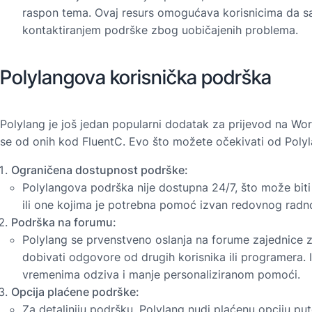
raspon tema. Ovaj resurs omogućava korisnicima da s
kontaktiranjem podrške zbog uobičajenih problema.
Polylangova korisnička podrška
Polylang je još jedan popularni dodatak za prijevod na Wor
se od onih kod FluentC. Evo što možete očekivati od Poly
Ograničena dostupnost podrške:
Polylangova podrška nije dostupna 24/7, što može bit
ili one kojima je potrebna pomoć izvan redovnog rad
Podrška na forumu:
Polylang se prvenstveno oslanja na forume zajednice za
dobivati odgovore od drugih korisnika ili programera. I
vremenima odziva i manje personaliziranom pomoći.
Opcija plaćene podrške:
Za detaljniju podršku, Polylang nudi plaćenu opciju pu