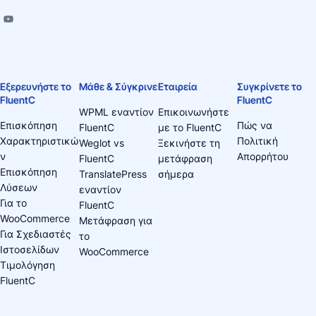
Εξερευνήστε το
Μάθε & Σύγκρινε
Εταιρεία
Συγκρίνετε το
FluentC
FluentC
WPML εναντίον
Επικοινωνήστε
Επισκόπηση
Πώς να
FluentC
με το FluentC
Χαρακτηριστικώ
Πολιτική
Weglot vs
Ξεκινήστε τη
ν
Απορρήτου
FluentC
μετάφραση
Επισκόπηση
TranslatePress
σήμερα
Λύσεων
εναντίον
Για το
FluentC
WooCommerce
Μετάφραση για
Για Σχεδιαστές
το
Ιστοσελίδων
WooCommerce
Τιμολόγηση
FluentC