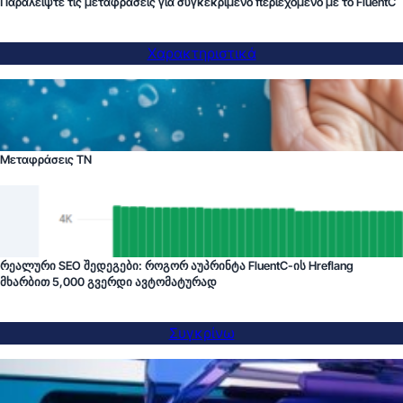
Παραλείψτε τις μεταφράσεις για συγκεκριμένο περιεχόμενο με το FluentC
Χαρακτηριστικά
Μεταφράσεις ΤΝ
რეალური SEO შედეგები: როგორ აუპრინტა FluentC-ის Hreflang
მხარბით 5,000 გვერდი ავტომატურად
Συγκρίνω