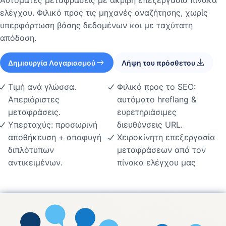
Αυτόματες μεταφράσεις με ακριβή επεξεργασία πίνακα
ελέγχου. Φιλικό προς τις μηχανές αναζήτησης, χωρίς
υπερφόρτωση βάσης δεδομένων και με ταχύτατη
απόδοση.
Δημιουργία Λογαριασμού
Λήψη του πρόσθετου
Τιμή ανά γλώσσα.
Φιλικό προς το SEO:
Απεριόριστες
αυτόματο hreflang &
μεταφράσεις.
ευρετηριάσιμες
Υπερταχύς: προσωρινή
διευθύνσεις URL.
αποθήκευση + αποφυγή
Χειροκίνητη επεξεργασία
διπλότυπων
μεταφράσεων από τον
αντικειμένων.
πίνακα ελέγχου μας