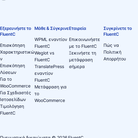
Εξερευνήστε το
Μάθε & Σύγκρινε
Εταιρεία
Συγκρίνετε το
FluentC
FluentC
WPML εναντίον
Επικοινωνήστε
Επισκόπηση
Πώς να
FluentC
με το FluentC
Χαρακτηριστικώ
Πολιτική
Weglot vs
Ξεκινήστε τη
ν
Απορρήτου
FluentC
μετάφραση
Επισκόπηση
TranslatePress
σήμερα
Λύσεων
εναντίον
Για το
FluentC
WooCommerce
Μετάφραση για
Για Σχεδιαστές
το
Ιστοσελίδων
WooCommerce
Τιμολόγηση
FluentC
Πνευματικά δικαιώματα © 2026
FluentC