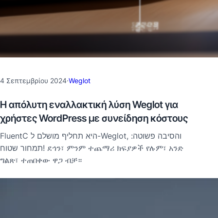
4 Σεπτεμβρίου 2024
·
Weglot
Η απόλυτη εναλλακτική λύση Weglot για
χρήστες WordPress με συνείδηση κόστους
FluentC היא תחליף מושלם ל-Weglot, והסיבה פשוטה:
תמחור שטוח! ደኅን፣ ምንም ተጨማሪ ክፍያዎች የሉም፣ አንድ
ግልጽ፣ ተጠበቀው ዋጋ ብቻ።