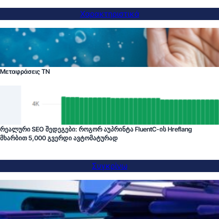
Χαρακτηριστικά
Μεταφράσεις ΤΝ
რეალური SEO შედეგები: როგორ აუპრინტა FluentC-ის Hreflang
მხარბით 5,000 გვერდი ავტომატურად
Συγκρίνω