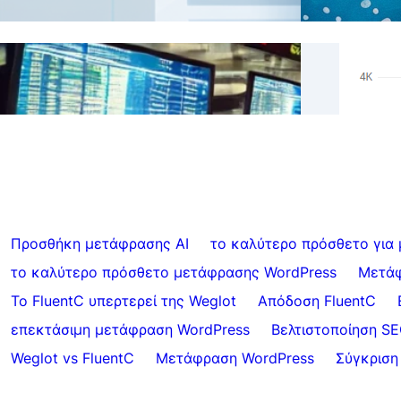
რეალ
Παραλείψτε τις μεταφράσεις για
აუპრ
συγκεκριμένο περιεχόμενο με το FluentC
5,00
Προσθήκη μετάφρασης AI
το καλύτερο πρόσθετο για
το καλύτερο πρόσθετο μετάφρασης WordPress
Μετάφ
Το FluentC υπερτερεί της Weglot
Απόδοση FluentC
επεκτάσιμη μετάφραση WordPress
Βελτιστοποίηση S
Weglot vs FluentC
Μετάφραση WordPress
Σύγκριση