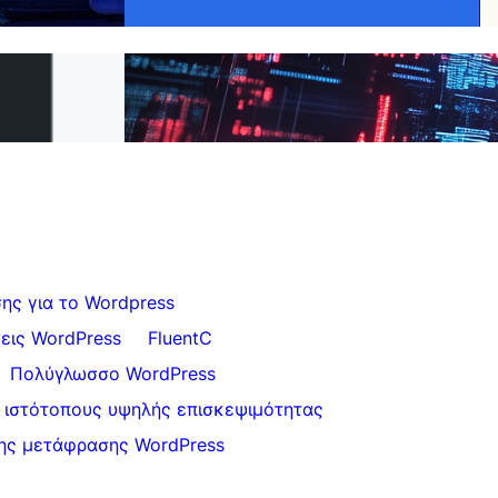
με το FluentC
το WPML στο
Απλή Μετάφραση Ιστοσελίδων για
Πελάτες
ης για το Wordpress
εις WordPress
FluentC
Πολύγλωσσο WordPress
 ιστότοπους υψηλής επισκεψιμότητας
ης μετάφρασης WordPress