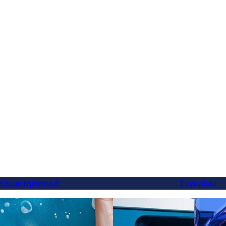
Χαρακτηριστικά
Συγκρίνω
Τελικά, μια καλύτερη ε
φράσεις ΤΝ
στο Weglot — και μπορε