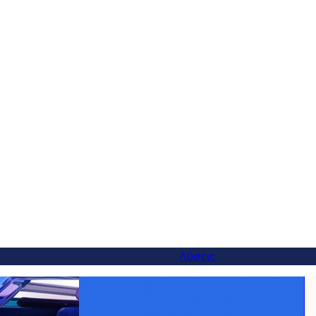
Λύσεις
ναλλακτική λύση
Κάντε κάθε προϊόν παγκόσμιο: Η
ίτε να αλλάξετε
μετάφραση WooCommerce έγινε εύκολη