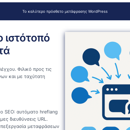
Το καλύτερο πρόσθετο μετάφρασης WordPress
ο ιστότοπό
τά
έγχου. Φιλικό προς τις
ων και με ταχύτατη
το SEO: αυτόματο hreflang
ιμες διευθύνσεις URL.
 επεξεργασία μεταφράσεων