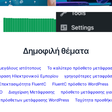
σε 5 λεπτά
ური SEO შედეგები: როგორ
Πώς να μεταβείτε από 
ინტა FluentC-ის Hreflang მხარბით
FluentC σε 5 λεπτά
0 გვერდი ავტომატურად
Δημοφιλή θέματα
 μεγάλους ιστότοπους
Το καλύτερο πρόσθετο μετάφρασ
ραση Ηλεκτρονικού Εμπορίου
γρηγορότερες μεταφράσ
Επεκτασιμότητα FluentC
FluentC πρόσθετο WordPress
EO
Διαχείριση Μετάφρασης
πρόσθετο μετάφρασης για
 πρόσθετων μετάφρασης WordPress
Ταχύτητα προσθήκ