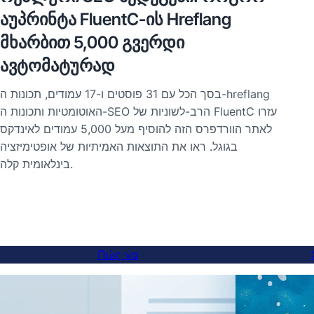
აუპრინტა FluentC-ის Hreflang
მხარბით 5,000 გვერდი
ავტომატურად
בסך הכל עם 31 פוסטים ו-17 עמודים, תכונות ה-hreflang
האוטומטיות ותכונות ה-SEO הרב-לשוניות של FluentC עזרו
לאתר הוורדפרס הזה להוסיף מעל 5,000 עמודים לאינדקס
בגוגל. ראו את התוצאות האמיתיות של אופטימיזציה
בינלאומית קלה.
Πώς να
Πώς να προσθέσετε έναν διακόπτη
Μετα
γλώσσας σε υποτομικές ιστοσελίδες