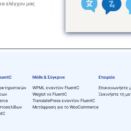
κα ελέγχου μας
luentC
Μάθε & Σύγκρινε
Εταιρεία
ακτηριστικών
WPML εναντίον FluentC
Επικοινωνήστε μ
εων
Weglot vs FluentC
Ξεκινήστε τη μ
erce
TranslatePress εναντίον FluentC
Ιστοσελίδων
Μετάφραση για το WooCommerce
ntC