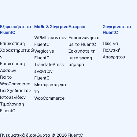
Εξερευνήστε το
Μάθε & Σύγκρινε
Εταιρεία
Συγκρίνετε το
FluentC
FluentC
WPML εναντίον
Επικοινωνήστε
Επισκόπηση
Πώς να
FluentC
με το FluentC
Χαρακτηριστικώ
Πολιτική
Weglot vs
Ξεκινήστε τη
ν
Απορρήτου
FluentC
μετάφραση
Επισκόπηση
TranslatePress
σήμερα
Λύσεων
εναντίον
Για το
FluentC
WooCommerce
Μετάφραση για
Για Σχεδιαστές
το
Ιστοσελίδων
WooCommerce
Τιμολόγηση
FluentC
Πνευματικά δικαιώματα © 2026
FluentC