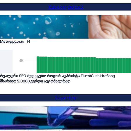
Χαρακτηριστικά
Μεταφράσεις ΤΝ
რეალური SEO შედეგები: როგორ აუპრინტა FluentC-ის Hreflang
მხარბით 5,000 გვერდი ავტომატურად
Συγκρίνω