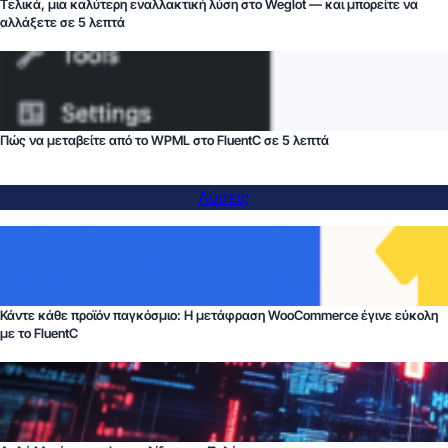
Τελικά, μια καλύτερη εναλλακτική λύση στο Weglot — και μπορείτε να
αλλάξετε σε 5 λεπτά
Πώς να μεταβείτε από το WPML στο FluentC σε 5 λεπτά
Λύσεις
Κάντε κάθε προϊόν παγκόσμιο: Η μετάφραση WooCommerce έγινε εύκολη
με το FluentC