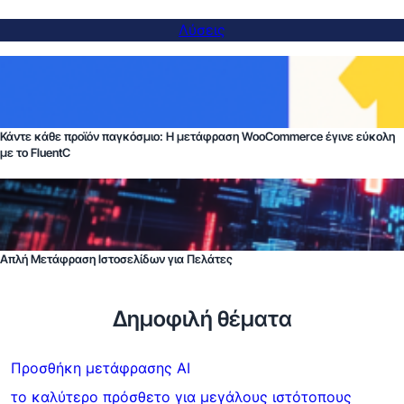
Λύσεις
Κάντε κάθε προϊόν παγκόσμιο: Η μετάφραση WooCommerce έγινε εύκολη
με το FluentC
Απλή Μετάφραση Ιστοσελίδων για Πελάτες
Δημοφιλή θέματα
Προσθήκη μετάφρασης AI
το καλύτερο πρόσθετο για μεγάλους ιστότοπους