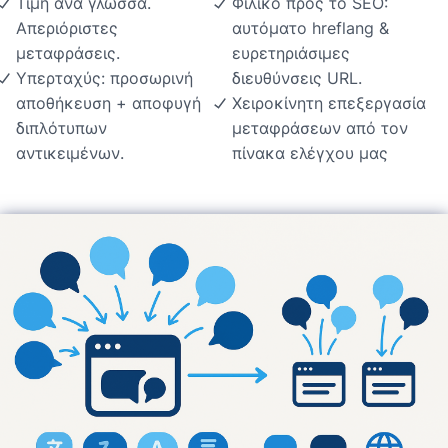
Τιμή ανά γλώσσα.
Φιλικό προς το SEO:
Απεριόριστες
αυτόματο hreflang &
μεταφράσεις.
ευρετηριάσιμες
Υπερταχύς: προσωρινή
διευθύνσεις URL.
αποθήκευση + αποφυγή
Χειροκίνητη επεξεργασία
διπλότυπων
μεταφράσεων από τον
αντικειμένων.
πίνακα ελέγχου μας