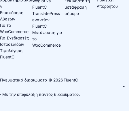
Weglot vs
Ξεκινήστε τη
ν
Απορρήτου
FluentC
μετάφραση
Επισκόπηση
TranslatePress
σήμερα
Λύσεων
εναντίον
Για το
FluentC
WooCommerce
Μετάφραση για
Για Σχεδιαστές
το
Ιστοσελίδων
WooCommerce
Τιμολόγηση
FluentC
Πνευματικά δικαιώματα © 2026
FluentC
· Με την επιφύλαξη παντός δικαιώματος.