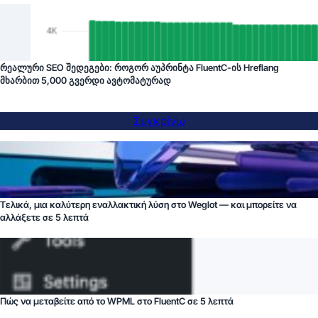
რეალური SEO შედეგები: როგორ აუპრინტა FluentC-ის Hreflang
მხარბით 5,000 გვერდი ავტომატურად
Συγκρίνω
Τελικά, μια καλύτερη εναλλακτική λύση στο Weglot — και μπορείτε να
αλλάξετε σε 5 λεπτά
Πώς να μεταβείτε από το WPML στο FluentC σε 5 λεπτά