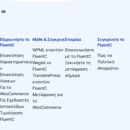
Εξερευνήστε το
Μάθε & Σύγκρινε
Εταιρεία
Συγκρίνετε το
FluentC
FluentC
WPML εναντίον
Επικοινωνήστε
Επισκόπηση
Πώς να
FluentC
με το FluentC
Χαρακτηριστικώ
Πολιτική
Weglot vs
Ξεκινήστε τη
ν
Απορρήτου
FluentC
μετάφραση
Επισκόπηση
TranslatePress
σήμερα
Λύσεων
εναντίον
Για το
FluentC
WooCommerce
Μετάφραση για
Για Σχεδιαστές
το
Ιστοσελίδων
WooCommerce
Τιμολόγηση
FluentC