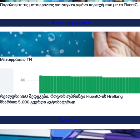
Παραλείψτε τις μεταφράσεις για συγκεκριμένο περιεχόμενο με το FluentC
Χαρακτηριστικά
Μεταφράσεις ΤΝ
რეალური SEO შედეგები: როგორ აუპრინტა FluentC-ის Hreflang
მხარბით 5,000 გვერდი ავტომატურად
Συγκρίνω