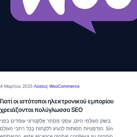
4 Μαρτίου 2025
·
Λύσεις WooCommerce
Γιατί οι ιστότοποι ηλεκτρονικού εμπορίου
χρειάζονται πολύγλωσσο SEO
בְּשׁוֹק הָעוֹלָמִי הַיּוֹם, עִסְקֵי מִסְחָר אֶלֶקטרוֹנִי עומדים בפני
הִזְדְמֲנוּיוֹת חָסוּתוֹת לְהַגִיעַ לִלְקָחוֹת בְּכָל רחבי הָעוֹלָם. Sin
embargo, este alcance global conlleva su propio