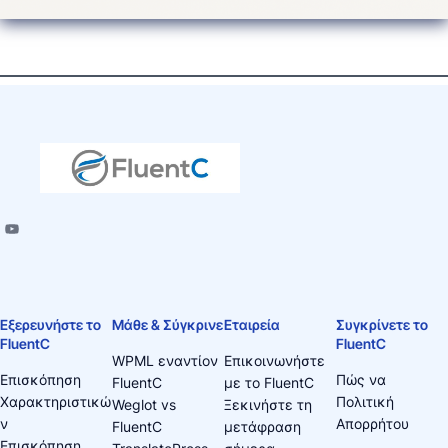
Εξερευνήστε το
Μάθε & Σύγκρινε
Εταιρεία
Συγκρίνετε το
FluentC
FluentC
WPML εναντίον
Επικοινωνήστε
Επισκόπηση
Πώς να
FluentC
με το FluentC
Χαρακτηριστικώ
Πολιτική
Weglot vs
Ξεκινήστε τη
ν
Απορρήτου
FluentC
μετάφραση
Επισκόπηση