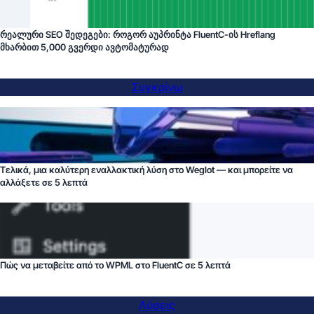
რეალური SEO შედეგები: როგორ აუპრინტა FluentC-ის Hreflang
მხარბით 5,000 გვერდი ავტომატურად
Συγκρίνω
Τελικά, μια καλύτερη εναλλακτική λύση στο Weglot — και μπορείτε να
αλλάξετε σε 5 λεπτά
Πώς να μεταβείτε από το WPML στο FluentC σε 5 λεπτά
Λύσεις