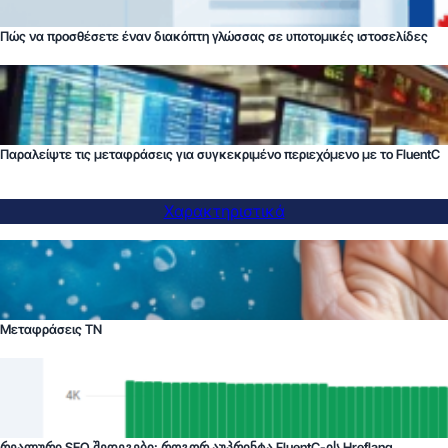
Πώς να προσθέσετε έναν διακόπτη γλώσσας σε υποτομικές ιστοσελίδες
Παραλείψτε τις μεταφράσεις για συγκεκριμένο περιεχόμενο με το FluentC
Χαρακτηριστικά
Μεταφράσεις ΤΝ
რეალური SEO შედეგები: როგორ აუპრინტა FluentC-ის Hreflang