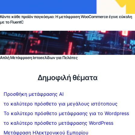
Κάντε κάθε προϊόν παγκόσμιο: Η μετάφραση WooCommerce έγινε εύκολη
με το FluentC
Απλή Μετάφραση Ιστοσελίδων για Πελάτες
Δημοφιλή θέματα
Προσθήκη μετάφρασης AI
το καλύτερο πρόσθετο για μεγάλους ιστότοπους
Το καλύτερο πρόσθετο μετάφρασης για το Wordpress
το καλύτερο πρόσθετο μετάφρασης WordPress
Μετάφραση Ηλεκτρονικού Εμπορίου