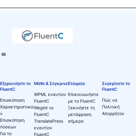
Εξερευνήστε το
Μάθε & Σύγκρινε
Εταιρεία
Συγκρίνετε το
FluentC
FluentC
WPML εναντίον
Επικοινωνήστε
Επισκόπηση
Πώς να
FluentC
με το FluentC
Χαρακτηριστικώ
Πολιτική
Weglot vs
Ξεκινήστε τη
ν
Απορρήτου
FluentC
μετάφραση
Επισκόπηση
TranslatePress
σήμερα
Λύσεων
εναντίον
Για το
FluentC