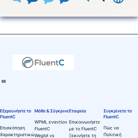
Εξερευνήστε το
Μάθε & Σύγκρινε
Εταιρεία
Συγκρίνετε το
FluentC
FluentC
WPML εναντίον
Επικοινωνήστε
Επισκόπηση
Πώς να
FluentC
με το FluentC
Χαρακτηριστικώ
Πολιτική
Weglot vs
Ξεκινήστε τη