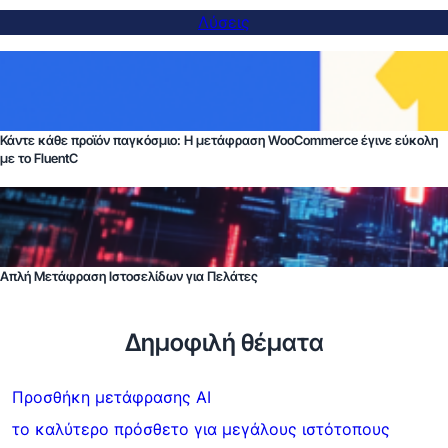
Λύσεις
Κάντε κάθε προϊόν παγκόσμιο: Η μετάφραση WooCommerce έγινε εύκολη
με το FluentC
Απλή Μετάφραση Ιστοσελίδων για Πελάτες
Δημοφιλή θέματα
Προσθήκη μετάφρασης AI
το καλύτερο πρόσθετο για μεγάλους ιστότοπους