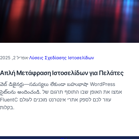
אפריל 2, 2025
·
Λύσεις Σχεδίασης Ιστοσελίδων
Απλή Μετάφραση Ιστοσελίδων για Πελάτες
వెబ్ డిజైనర్లు—సమస్యలు లేకుండా బహుభాషా WordPress
సైట్‌లను అందించండి. אמצו את האופן שבו התוסף תרגום של
FluentC עוזר לכם לספק אתרי אינטרנט מוכנים לעולם
בקלות.