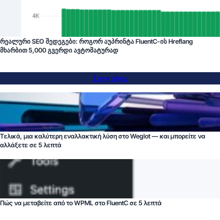
რეალური SEO შედეგები: როგორ აუპრინტა FluentC-ის Hreflang
მხარბით 5,000 გვერდი ავტომატურად
Συγκρίνω
Τελικά, μια καλύτερη εναλλακτική λύση στο Weglot — και μπορείτε να
αλλάξετε σε 5 λεπτά
Πώς να μεταβείτε από το WPML στο FluentC σε 5 λεπτά