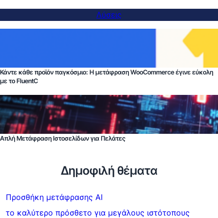
Λύσεις
Κάντε κάθε προϊόν παγκόσμιο: Η μετάφραση WooCommerce έγινε εύκολη
με το FluentC
Απλή Μετάφραση Ιστοσελίδων για Πελάτες
Δημοφιλή θέματα
Προσθήκη μετάφρασης AI
το καλύτερο πρόσθετο για μεγάλους ιστότοπους