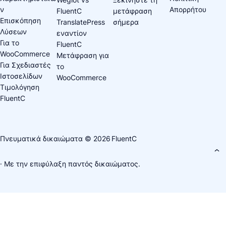
ν
Απορρήτου
FluentC
μετάφραση
Επισκόπηση
TranslatePress
σήμερα
Λύσεων
εναντίον
Για το
FluentC
WooCommerce
Μετάφραση για
Για Σχεδιαστές
το
Ιστοσελίδων
WooCommerce
Τιμολόγηση
FluentC
Πνευματικά δικαιώματα © 2026
FluentC
· Με την επιφύλαξη παντός δικαιώματος.