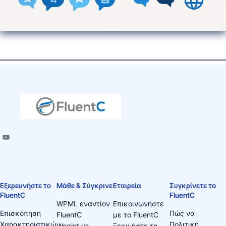
Εξερευνήστε το
Μάθε & Σύγκρινε
Εταιρεία
Συγκρίνετε το
FluentC
FluentC
WPML εναντίον
Επικοινωνήστε
Επισκόπηση
Πώς να
FluentC
με το FluentC
Χαρακτηριστικώ
Πολιτική
Weglot vs
Ξεκινήστε τη