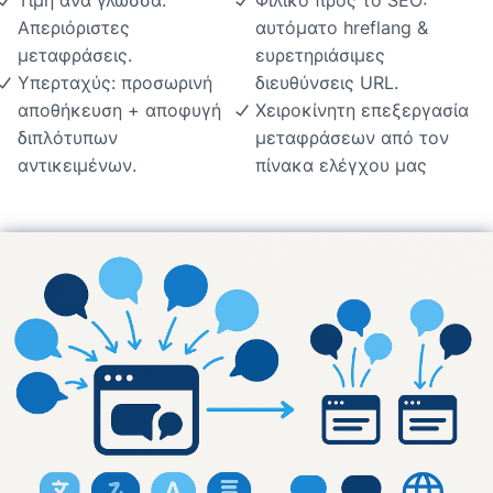
Τιμή ανά γλώσσα.
Φιλικό προς το SEO:
Απεριόριστες
αυτόματο hreflang &
μεταφράσεις.
ευρετηριάσιμες
Υπερταχύς: προσωρινή
διευθύνσεις URL.
αποθήκευση + αποφυγή
Χειροκίνητη επεξεργασία
διπλότυπων
μεταφράσεων από τον
αντικειμένων.
πίνακα ελέγχου μας