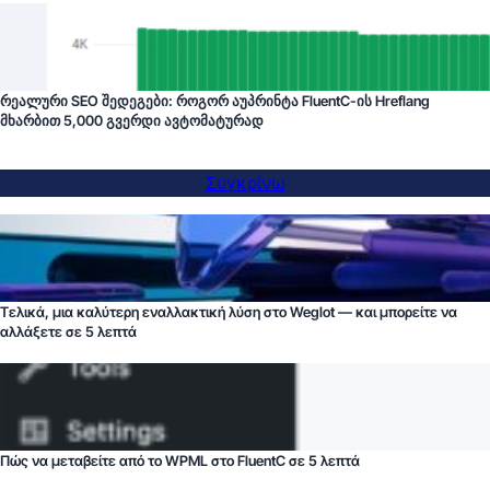
რეალური SEO შედეგები: როგორ აუპრინტა FluentC-ის Hreflang
მხარბით 5,000 გვერდი ავტომატურად
Συγκρίνω
Τελικά, μια καλύτερη εναλλακτική λύση στο Weglot — και μπορείτε να
αλλάξετε σε 5 λεπτά
Πώς να μεταβείτε από το WPML στο FluentC σε 5 λεπτά