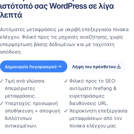
ιστότοπό σας WordPress σε λίγα
λεπτά
Αυτόματες μεταφράσεις με ακριβή επεξεργασία πίνακα
ελέγχου. Φιλικό προς τις μηχανές αναζήτησης, χωρίς
υπερφόρτωση βάσης δεδομένων και με ταχύτατη
απόδοση.
Δημιουργία Λογαριασμού
Λήψη του πρόσθετου
Τιμή ανά γλώσσα.
Φιλικό προς το SEO:
Απεριόριστες
αυτόματο hreflang &
μεταφράσεις.
ευρετηριάσιμες
Υπερταχύς: προσωρινή
διευθύνσεις URL.
αποθήκευση + αποφυγή
Χειροκίνητη επεξεργασία
διπλότυπων
μεταφράσεων από τον
αντικειμένων.
πίνακα ελέγχου μας