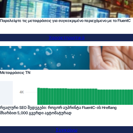
Παραλείψτε τις μεταφράσεις για συγκεκριμένο περιεχόμενο με το FluentC
Χαρακτηριστικά
Μεταφράσεις ΤΝ
რეალური SEO შედეგები: როგორ აუპრინტა FluentC-ის Hreflang
მხარბით 5,000 გვერდი ავტომატურად
Συγκρίνω