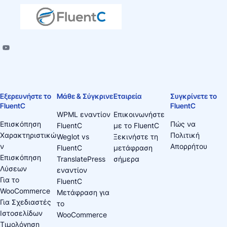
Εξερευνήστε το
Μάθε & Σύγκρινε
Εταιρεία
Συγκρίνετε το
FluentC
FluentC
WPML εναντίον
Επικοινωνήστε
Επισκόπηση
Πώς να
FluentC
με το FluentC
Χαρακτηριστικώ
Πολιτική
Weglot vs
Ξεκινήστε τη
ν
Απορρήτου
FluentC
μετάφραση
Επισκόπηση
TranslatePress
σήμερα
Λύσεων
εναντίον
Για το
FluentC
WooCommerce
Μετάφραση για
Για Σχεδιαστές
το
Ιστοσελίδων
WooCommerce
Τιμολόγηση