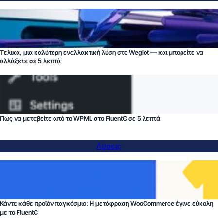
Τελικά, μια καλύτερη εναλλακτική λύση στο Weglot — και μπορείτε να
αλλάξετε σε 5 λεπτά
Πώς να μεταβείτε από το WPML στο FluentC σε 5 λεπτά
Λύσεις
Κάντε κάθε προϊόν παγκόσμιο: Η μετάφραση WooCommerce έγινε εύκολη
με το FluentC