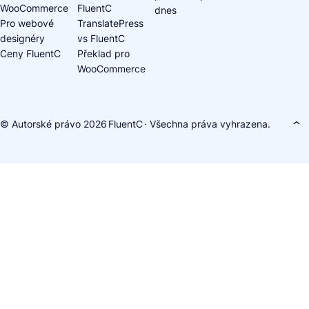
WooCommerce
FluentC
dnes
Pro webové
TranslatePress
designéry
vs FluentC
Ceny FluentC
Překlad pro
WooCommerce
© Autorské právo 2026
FluentC
· Všechna práva vyhrazena.