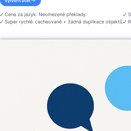
Vytvořit účet
Cena za jazyk. Neomezené překlady.
S
Super rychlé: cacheované + žádná duplikace objektů.
R