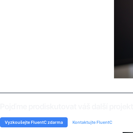
Pojďme prodiskutovat váš další projekt
Vyzkoušejte FluentC zdarma
Kontaktujte FluentC