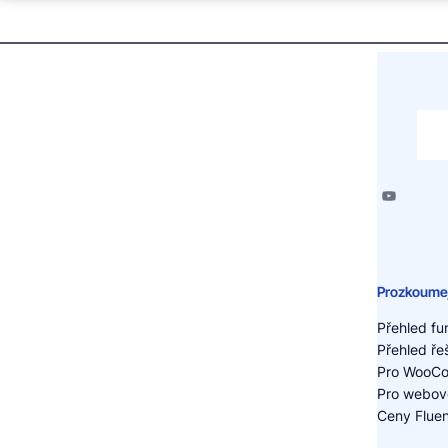
Prozkoumej
Přehled fu
Přehled ře
Pro WooC
Pro webov
Ceny Flue