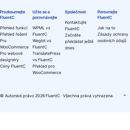
Prozkoumejte
Učte se a
Společnost
Porovnejte
FluentC
porovnávejte
FluentC
Kontaktujte
Přehled funkcí
WPML vs
Jak na to
FluentC
Přehled řešení
FluentC
Zásady ochrany
Začněte
Pro
Weglot vs
osobních údajů
překládat ještě
WooCommerce
FluentC
dnes
Pro webové
TranslatePress
designéry
vs FluentC
Ceny FluentC
Překlad pro
WooCommerce
© Autorské právo 2026
FluentC
· Všechna práva vyhrazena.