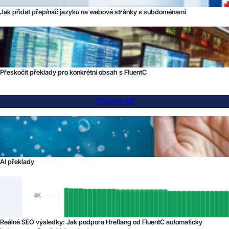
Jak přidat přepínač jazyků na webové stránky s subdoménami
Přeskočit překlady pro konkrétní obsah s FluentC
Vlastnosti
AI překlady
Reálné SEO výsledky: Jak podpora Hreflang od FluentC automaticky