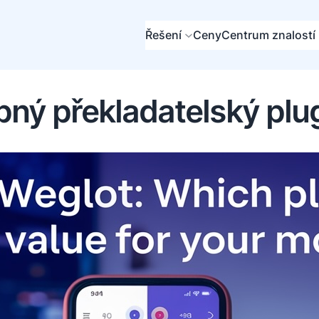
Řešení
Ceny
Centrum znalostí
pný překladatelský plu