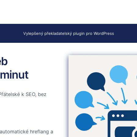
Vylepšený překladatelský plugin pro WordPress
eb
 minut
Přátelské k SEO, bez
 automatické hreflang a