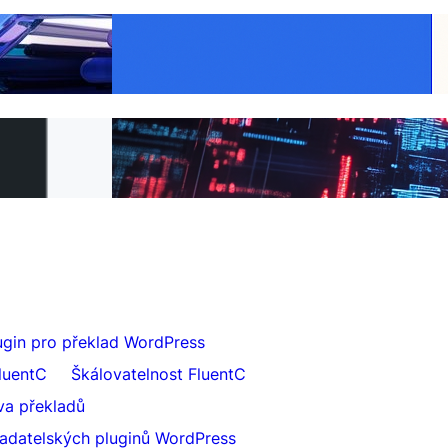
a k Weglot — a
Udělejte každý produkt globální: Překlad
nut
WooCommerce usnadněn s FluentC
 FluentC za 5
Bezproblémový překlad webových stránek
pro klienty
lugin pro překlad WordPress
luentC
Škálovatelnost FluentC
va překladů
ladatelských pluginů WordPress