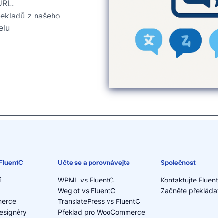
URL.
řekladů z našeho
elu
FluentC
Učte se a porovnávejte
Společnost
í
WPML vs FluentC
Kontaktujte Fluen
í
Weglot vs FluentC
Začněte překládat
erce
TranslatePress vs FluentC
esignéry
Překlad pro WooCommerce