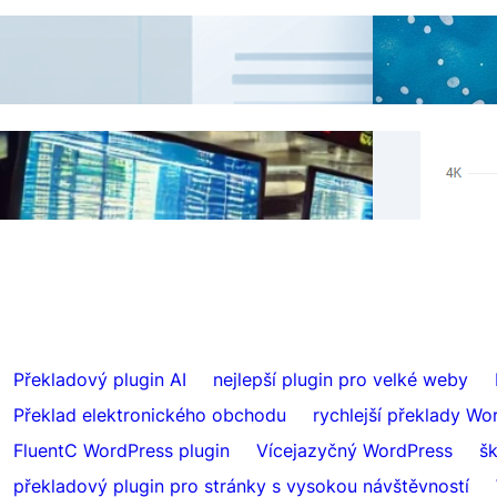
Jak přidat přepínač jazyků na webové
AI př
stránky s subdoménami
Reáln
Přeskočit překlady pro konkrétní obsah s
Hrefl
FluentC
index
Překladový plugin AI
nejlepší plugin pro velké weby
Překlad elektronického obchodu
rychlejší překlady Wo
FluentC WordPress plugin
Vícejazyčný WordPress
š
překladový plugin pro stránky s vysokou návštěvností