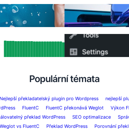
Nakonec lepší alternativ
eklady
můžete přepnout za 5 mi
é SEO výsledky: Jak podpora
Jak přepnout z WPML na
ang od FluentC automaticky
minut
ovala přes 5 000 stránek
Populární témata
Nejlepší překladatelský plugin pro Wordpress
nejlepší p
rdPress
FluentC
FluentC překonává Weglot
Výkon F
kálovatelný překlad WordPress
SEO optimalizace
Sprá
Weglot vs FluentC
Překlad WordPress
Porovnání přek