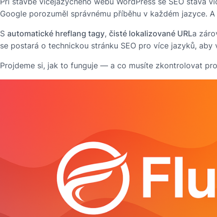
Při stavbě vícejazyčného webu WordPress se SEO stává víc 
Google porozuměl správnému příběhu v každém jazyce. A F
S
automatické hreflang tagy
,
čisté lokalizované URL
a zár
se postará o technickou stránku SEO pro více jazyků, aby 
Projdeme si, jak to funguje — a co musíte zkontrolovat pr