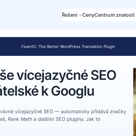
Řešení
Ceny
Centrum znalostí
FluentC: The Better WordPress Translation Plugin
aše vícejazyčné SEO
átelské k Googlu
rávné vícejazyčné SEO — automaticky přidává značky
ast, Rank Math a dalšími SEO pluginy. Jak to