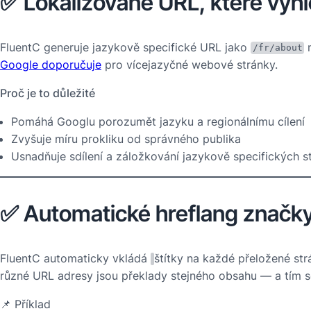
✅ Lokalizované URL, které vyhle
FluentC generuje jazykově specifické URL jako
/fr/about
Google doporučuje
pro vícejazyčné webové stránky.
Proč je to důležité
Pomáhá Googlu porozumět jazyku a regionálnímu cílení
Zvyšuje míru prokliku od správného publika
Usnadňuje sdílení a záložkování jazykově specifických s
✅ Automatické hreflang značky
FluentC automaticky vkládá
štítky na každé přeložené str
různé URL adresy jsou překlady stejného obsahu — a tím 
📌 Příklad