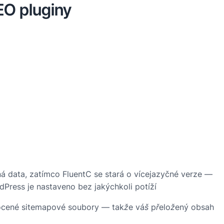
EO pluginy
ná data, zatímco FluentC se stará o vícejazyčné verze —
dPress je nastaveno bez jakýchkoli potíží
dnocené sitemapové soubory — takže váš přeložený obsah