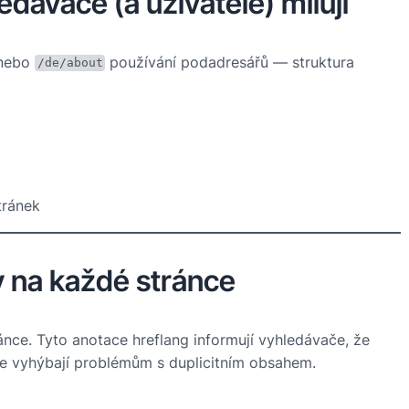
dávače (a uživatelé) milují
nebo
používání podadresářů — struktura
/de/about
tránek
 na každé stránce
ánce. Tyto anotace hreflang informují vyhledávače, že
se vyhýbají problémům s duplicitním obsahem.