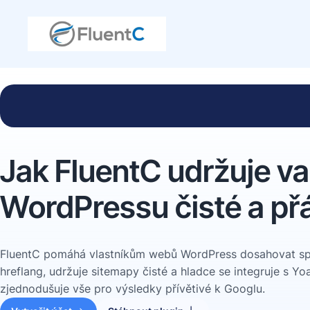
Jak FluentC udržuje v
WordPressu čisté a př
FluentC pomáhá vlastníkům webů WordPress dosahovat sp
hreflang, udržuje sitemapy čisté a hladce se integruje s Yo
zjednodušuje vše pro výsledky přívětivé k Googlu.