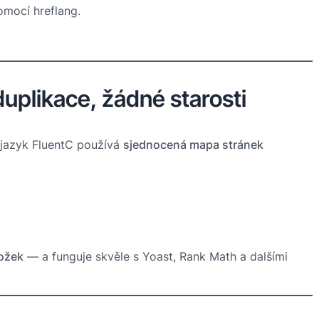
omocí hreflang.
plikace, žádné starosti
 jazyk FluentC používá
sjednocená mapa stránek
ložek
— a funguje skvěle s Yoast, Rank Math a dalšími