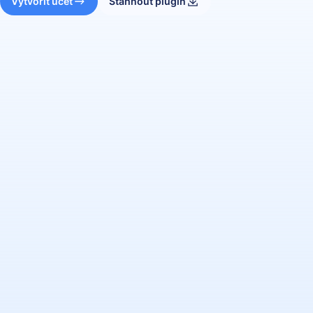
Vytvořit účet
Stáhnout plugin