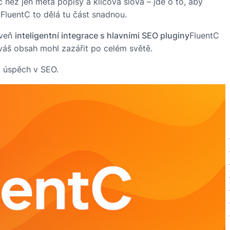
než jen meta popisy a klíčová slova – jde o to, aby
luentC to dělá tu část snadnou.
oveň
inteligentní integrace s hlavními SEO pluginy
FluentC
váš obsah mohl zazářit po celém světě.
o úspěch v SEO.