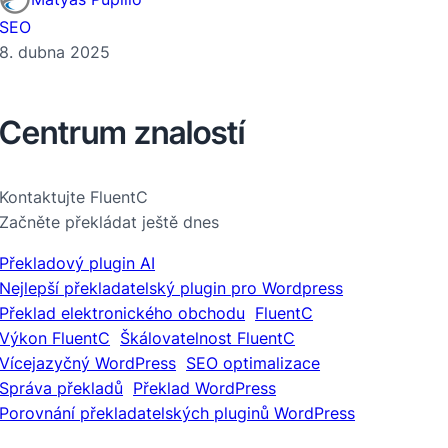
SEO
8. dubna 2025
Centrum znalostí
Kontaktujte FluentC
Začněte překládat ještě dnes
Překladový plugin AI
Nejlepší překladatelský plugin pro Wordpress
Překlad elektronického obchodu
FluentC
Výkon FluentC
Škálovatelnost FluentC
Vícejazyčný WordPress
SEO optimalizace
Správa překladů
Překlad WordPress
Porovnání překladatelských pluginů WordPress