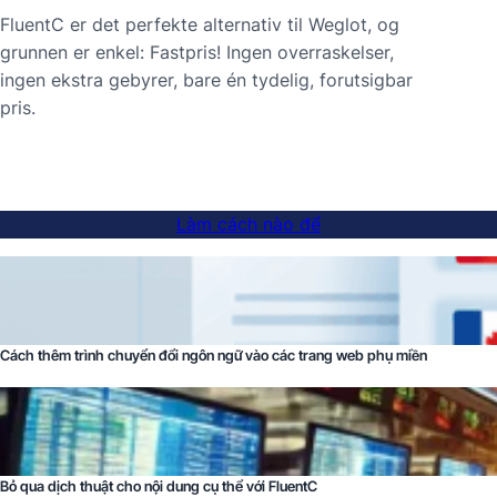
FluentC er det perfekte alternativ til Weglot, og
grunnen er enkel: Fastpris! Ingen overraskelser,
ingen ekstra gebyrer, bare én tydelig, forutsigbar
pris.
Làm cách nào để
Cách thêm trình chuyển đổi ngôn ngữ vào các trang web phụ miền
Bỏ qua dịch thuật cho nội dung cụ thể với FluentC