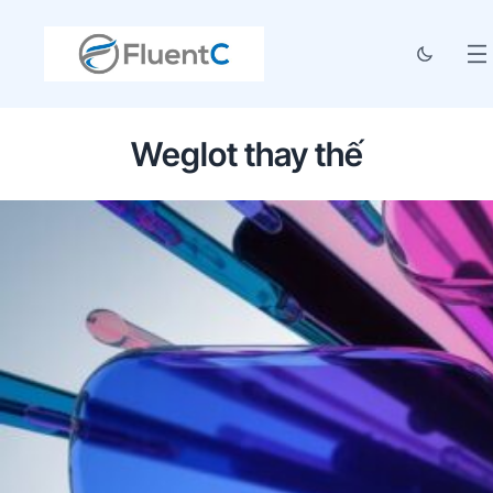
Weglot thay thế