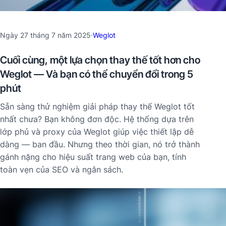
Ngày 27 tháng 7 năm 2025
·
Weglot
Cuối cùng, một lựa chọn thay thế tốt hơn cho
Weglot — Và bạn có thể chuyển đổi trong 5
phút
Sẵn sàng thử nghiệm giải pháp thay thế Weglot tốt
nhất chưa? Bạn không đơn độc. Hệ thống dựa trên
lớp phủ và proxy của Weglot giúp việc thiết lập dễ
dàng — ban đầu. Nhưng theo thời gian, nó trở thành
gánh nặng cho hiệu suất trang web của bạn, tính
toàn vẹn của SEO và ngân sách.