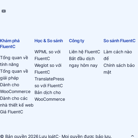
Khám phá
Học & So sánh
Công ty
So sánh FluentC
FluentC
WPML so với
Liên hệ FluentC
Làm cách nào
Tổng quan về
FluentC
Bắt đầu dịch
để
tính năng
Weglot so với
ngay hôm nay
Chính sách bảo
Tổng quan về
FluentC
mật
giải pháp
TranslatePress
Dành cho
so với FluentC
WooCommerce
Bản dịch cho
Dành cho các
WooCommerce
nhà thiết kế web
Giá FluentC
© Bản quyền 2026
Lưu loátC
· Mọi quyền được bảo lưu.