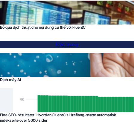
Bỏ qua dịch thuật cho nội dung cụ thể với FluentC
Đặc trưng
Dịch máy AI
Ekte SEO-resultater: Hvordan FluentC’s Hreflang-støtte automatisk
indekserte over 5000 sider