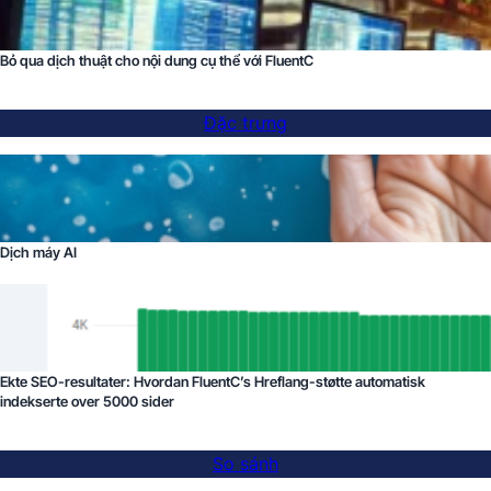
Bỏ qua dịch thuật cho nội dung cụ thể với FluentC
Đặc trưng
Dịch máy AI
Ekte SEO-resultater: Hvordan FluentC’s Hreflang-støtte automatisk
indekserte over 5000 sider
So sánh