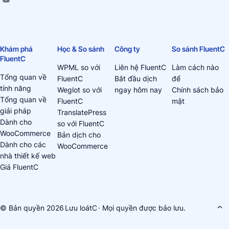
Khám phá
Học & So sánh
Công ty
So sánh FluentC
FluentC
WPML so với
Liên hệ FluentC
Làm cách nào
Tổng quan về
FluentC
Bắt đầu dịch
để
tính năng
Weglot so với
ngay hôm nay
Chính sách bảo
Tổng quan về
FluentC
mật
giải pháp
TranslatePress
Dành cho
so với FluentC
WooCommerce
Bản dịch cho
Dành cho các
WooCommerce
nhà thiết kế web
Giá FluentC
© Bản quyền 2026
Lưu loátC
· Mọi quyền được bảo lưu.