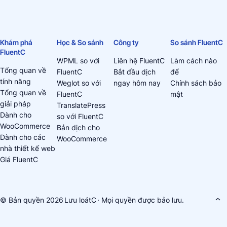
Khám phá
Học & So sánh
Công ty
So sánh FluentC
FluentC
WPML so với
Liên hệ FluentC
Làm cách nào
Tổng quan về
FluentC
Bắt đầu dịch
để
tính năng
Weglot so với
ngay hôm nay
Chính sách bảo
Tổng quan về
FluentC
mật
giải pháp
TranslatePress
Dành cho
so với FluentC
WooCommerce
Bản dịch cho
Dành cho các
WooCommerce
nhà thiết kế web
Giá FluentC
© Bản quyền 2026
Lưu loátC
· Mọi quyền được bảo lưu.