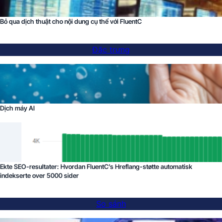
Bỏ qua dịch thuật cho nội dung cụ thể với FluentC
Đặc trưng
Dịch máy AI
Ekte SEO-resultater: Hvordan FluentC’s Hreflang-støtte automatisk
indekserte over 5000 sider
So sánh