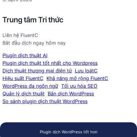
Trung tâm Tri thức
Liên hệ FluentC
Bắt đầu dịch ngay hôm nay
Plugin dịch thuật AI
Plugin dịch thuật tốt nhất cho Wordpress
Dịch thuật thương mại điện tử
Lưu loátC
Hiệu suất FluentC
Khả năng mở rộng FluentC
WordPress đa ngôn ngữ
Tối ưu hóa SEO
Quản lý dịch thuật
Bản dịch WordPress
So sánh plugin dịch thuật WordPress
Plugin dịch WordPress tốt hơn