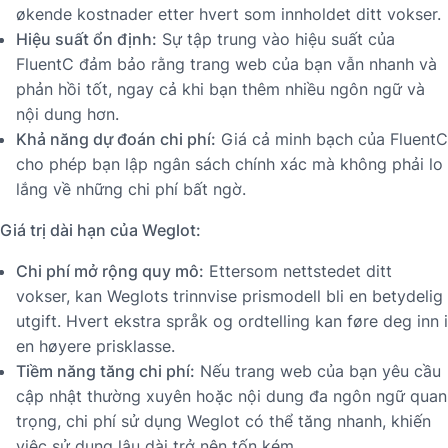
økende kostnader etter hvert som innholdet ditt vokser.
Hiệu suất ổn định:
Sự tập trung vào hiệu suất của
FluentC đảm bảo rằng trang web của bạn vẫn nhanh và
phản hồi tốt, ngay cả khi bạn thêm nhiều ngôn ngữ và
nội dung hơn.
Khả năng dự đoán chi phí:
Giá cả minh bạch của FluentC
cho phép bạn lập ngân sách chính xác mà không phải lo
lắng về những chi phí bất ngờ.
Giá trị dài hạn của Weglot:
Chi phí mở rộng quy mô:
Ettersom nettstedet ditt
vokser, kan Weglots trinnvise prismodell bli en betydelig
utgift. Hvert ekstra språk og ordtelling kan føre deg inn i
en høyere prisklasse.
Tiềm năng tăng chi phí:
Nếu trang web của bạn yêu cầu
cập nhật thường xuyên hoặc nội dung đa ngôn ngữ quan
trọng, chi phí sử dụng Weglot có thể tăng nhanh, khiến
việc sử dụng lâu dài trở nên tốn kém.