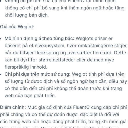
Không có phí ẩn:
Giá cả của FluentC rất minh bạch,
không có chi phí bổ sung khi thêm ngôn ngữ hoặc tăng
khối lượng bản dịch.
Giá của Weglot:
Mô hình định giá theo từng bậc:
Weglots priser er
baseret på et niveausystem, hvor omkostningerne stiger,
når du tilføjer flere sprog og oversætter flere ord. Dette
kan bli dyrt for større nettsteder eller de med mye
flerspråklig innhold.
Chi phí dựa trên mức sử dụng:
Weglot tính phí dựa trên
số lượng từ được dịch và số ngôn ngữ bạn cần, điều này
có thể dẫn đến chi phí không thể đoán trước khi trang
web của bạn phát triển.
Điểm chính:
Mức giá cố định của FluentC cung cấp chi phí
phải chăng và có thể dự đoán được, đặc biệt là đối với
các trang web lớn hoặc đang phát triển, trong khi mức giá