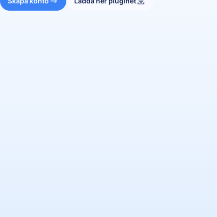
Skapa konto
Ladda ner pluginet