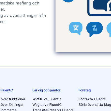
matiska hreflang och
er.
ng av översättningar från
nel
 FluentC
Lär dig och jämför
Företag
 över funktioner
WPML vs FluentC
Kontakta FluentC
 över lösningar
Weglot vs FluentC
Börja översätta ida
oCommerce
TranslatePress vs FluentC