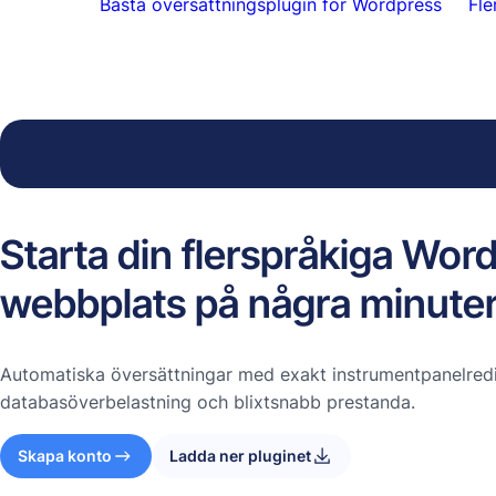
Bästa översättningsplugin för Wordpress
Fle
Starta din flerspråkiga Wor
webbplats på några minute
Automatiska översättningar med exakt instrumentpanelredi
databasöverbelastning och blixtsnabb prestanda.
Skapa konto
Ladda ner pluginet