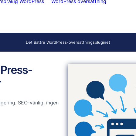
rspråkig WordPress
WordPress översättning
Det Bättre WordPress-översättningspluginet
dPress-
r
gering. SEO-vänlig, ingen