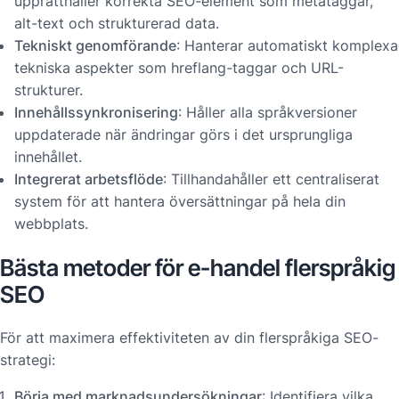
upprätthåller korrekta SEO-element som metataggar,
alt-text och strukturerad data.
Tekniskt genomförande
: Hanterar automatiskt komplexa
tekniska aspekter som hreflang-taggar och URL-
strukturer.
Innehållssynkronisering
: Håller alla språkversioner
uppdaterade när ändringar görs i det ursprungliga
innehållet.
Integrerat arbetsflöde
: Tillhandahåller ett centraliserat
system för att hantera översättningar på hela din
webbplats.
Bästa metoder för e-handel flerspråkig
SEO
För att maximera effektiviteten av din flerspråkiga SEO-
strategi:
Börja med marknadsundersökningar
: Identifiera vilka