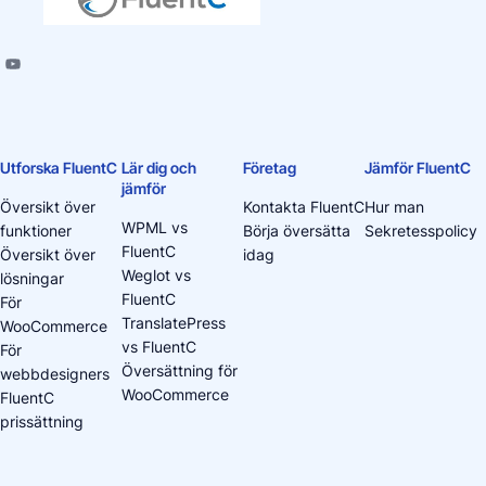
Utforska FluentC
Lär dig och
Företag
Jämför FluentC
jämför
Översikt över
Kontakta FluentC
Hur man
WPML vs
funktioner
Börja översätta
Sekretesspolicy
FluentC
Översikt över
idag
Weglot vs
lösningar
FluentC
För
TranslatePress
WooCommerce
vs FluentC
För
Översättning för
webbdesigners
WooCommerce
FluentC
prissättning