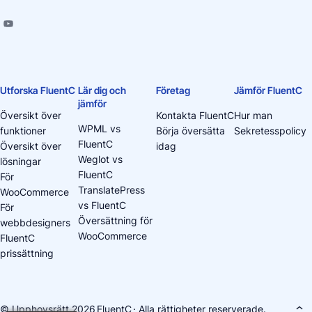
Utforska FluentC
Lär dig och
Företag
Jämför FluentC
jämför
Översikt över
Kontakta FluentC
Hur man
WPML vs
funktioner
Börja översätta
Sekretesspolicy
FluentC
Översikt över
idag
Weglot vs
lösningar
FluentC
För
TranslatePress
WooCommerce
vs FluentC
För
Översättning för
webbdesigners
WooCommerce
FluentC
prissättning
© Upphovsrätt 2026
FluentC
· Alla rättigheter reserverade.