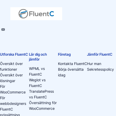
Utforska FluentC
Lär dig och
Företag
Jämför FluentC
jämför
Översikt över
Kontakta FluentC
Hur man
WPML vs
funktioner
Börja översätta
Sekretesspolicy
FluentC
Översikt över
idag
Weglot vs
lösningar
FluentC
För
TranslatePress
WooCommerce
vs FluentC
För
Översättning för
webbdesigners
WooCommerce
FluentC
prissättning