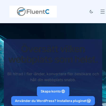
Översätt vilken
webbplats som helst.
Bli hittad i fler länder, konvertera fler besökare och
håll din webbplats snabb.
Skapa konto
Använder du WordPress? Installera pluginet