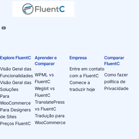
Explore FluentC
Aprender e
Empresa
Comparar
Comparar
FluentC
Visão Geral das
Entre em contato
WPML vs
Como fazer
Funcionalidades
com a FluentC
FluentC
política de
Visão Geral das
Comece a
Weglot vs
Privacidade
Soluções
traduzir hoje
FluentC
Para
TranslatePress
WooCommerce
vs FluentC
Para Designers
Tradução para
de Sites
WooCommerce
Preços FluentC