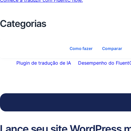
Comece a traduzir com FluentC hoje.
Categorias
Como fazer
Comparar
Plugin de tradução de IA
Desempenho do Fluent
Lance seu site WordPress m