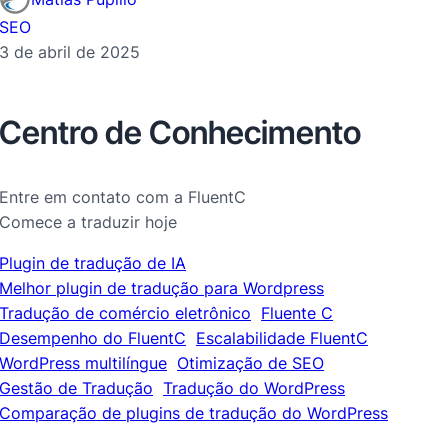
SEO
3 de abril de 2025
Centro de Conhecimento
Entre em contato com a FluentC
Comece a traduzir hoje
Plugin de tradução de IA
Melhor plugin de tradução para Wordpress
Tradução de comércio eletrônico
Fluente C
Desempenho do FluentC
Escalabilidade FluentC
WordPress multilíngue
Otimização de SEO
Gestão de Tradução
Tradução do WordPress
Comparação de plugins de tradução do WordPress