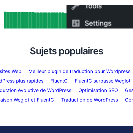
tats SEO réels : Comment le support
Comment passer de WPM
ang de FluentC a indexé
minutes
matiquement plus de 5 000 pages
Sujets populaires
 sites Web
Meilleur plugin de traduction pour Wordpress
dPress plus rapides
FluentC
FluentC surpasse Weglot
duction évolutive de WordPress
Optimisation SEO
Ges
ison Weglot et FluentC
Traduction de WordPress
Com