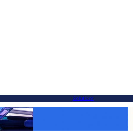
Solutions
Rendez chaque produit mondial :
rnative à Weglot —
traduction WooCommerce facilitée avec
en 5 minutes
FluentC