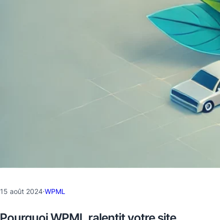
15 août 2024
·
WPML
Pourquoi WPML ralentit votre site