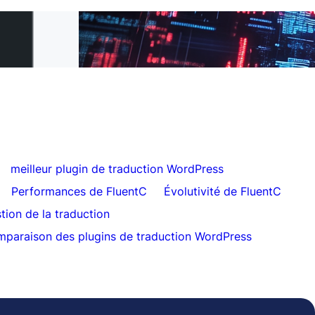
L à FluentC en 5
Traduction de site web sans effort pour les
clients
meilleur plugin de traduction WordPress
Performances de FluentC
Évolutivité de FluentC
tion de la traduction
paraison des plugins de traduction WordPress