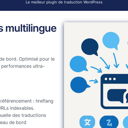
Le meilleur plugin de traduction WordPress
 multilingue
de bord. Optimisé pour le
 performances ultra-
 référencement : hreflang
RLs indexables.
uelle des traductions
leau de bord