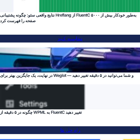
نتایج واقعی سئو: چگونه پشتیبانی Hreflang از FluentC به‌طور خودکار بیش از ۵۰۰۰
صفحه را فهرست کرد
مقایسه کنید
در نهایت، یک جایگزین بهتر برای Weglot — و شما می‌توانید در ۵ دقیقه تغییر دهید
چگونه در ۵ دقیقه از WPML به FluentC تغییر دهید
راه حل ها