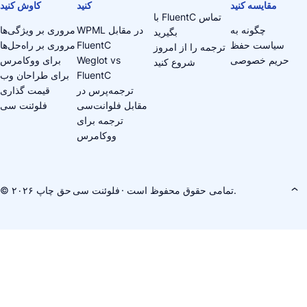
مقایسه کنید
کنید
کاوش کنید
با FluentC تماس
چگونه به
WPML در مقابل
مروری بر ویژگی‌ها
بگیرید
سیاست حفظ
FluentC
مروری بر راه‌حل‌ها
ترجمه را از امروز
حریم خصوصی
Weglot vs
برای ووکامرس
شروع کنید
FluentC
برای طراحان وب
ترجمه‌پرس در
قیمت گذاری
مقابل فلوانت‌سی
فلوئنت سی
ترجمه برای
ووکامرس
· تمامی حقوق محفوظ است.
فلوئنت سی
© حق چاپ ۲۰۲۶