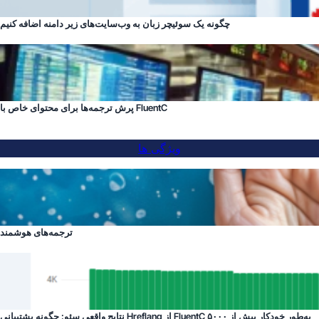
چگونه یک سوئیچر زبان به وب‌سایت‌های زیر دامنه اضافه کنیم
پرش ترجمه‌ها برای محتوای خاص با FluentC
ویژگی ها
ترجمه‌های هوشمند
نتایج واقعی سئو: چگونه پشتیبانی Hreflang از FluentC به‌طور خودکار بیش از ۵۰۰۰