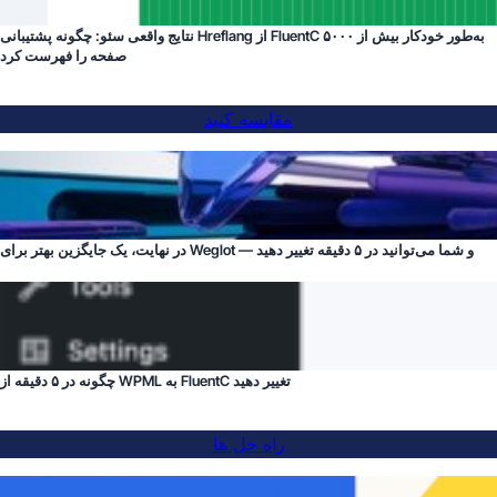
نتایج واقعی سئو: چگونه پشتیبانی Hreflang از FluentC به‌طور خودکار بیش از ۵۰۰۰
صفحه را فهرست کرد
مقایسه کنید
در نهایت، یک جایگزین بهتر برای Weglot — و شما می‌توانید در ۵ دقیقه تغییر دهید
چگونه در ۵ دقیقه از WPML به FluentC تغییر دهید
راه حل ها