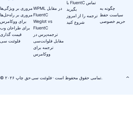
با FluentC تماس
چگونه به
WPML در مقابل
مروری بر ویژگی‌ها
بگیرید
سیاست حفظ
FluentC
مروری بر راه‌حل‌ها
ترجمه را از امروز
حریم خصوصی
Weglot vs
برای ووکامرس
شروع کنید
FluentC
برای طراحان وب
ترجمه‌پرس در
قیمت گذاری
مقابل فلوانت‌سی
فلوئنت سی
ترجمه برای
ووکامرس
· تمامی حقوق محفوظ است.
فلوئنت سی
© حق چاپ ۲۰۲۶