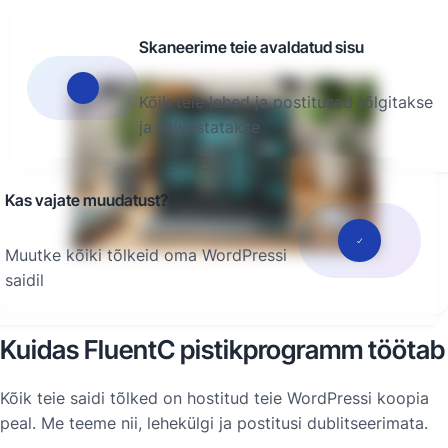
Skaneerime teie avaldatud sisu
Kõik teie lehed ja postitused tõlgitakse
ja salvestatakse
Kas vajate muudatust?
Muutke kõiki tõlkeid oma WordPressi
saidil
Kuidas FluentC pistikprogramm töötab
Kõik teie saidi tõlked on hostitud teie WordPressi koopia
peal. Me teeme nii, lehekülgi ja postitusi dublitseerimata.