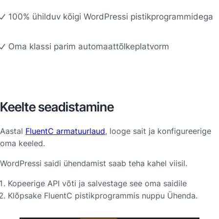
100% ühilduv kõigi WordPressi pistikprogrammidega
Oma klassi parim automaattõlkeplatvorm
Keelte seadistamine
Aastal
FluentC armatuurlaud
, looge sait ja konfigureerige
oma keeled.
WordPressi saidi ühendamist saab teha kahel viisil.
Kopeerige API võti ja salvestage see oma saidile
Klõpsake FluentC pistikprogrammis nuppu Ühenda.