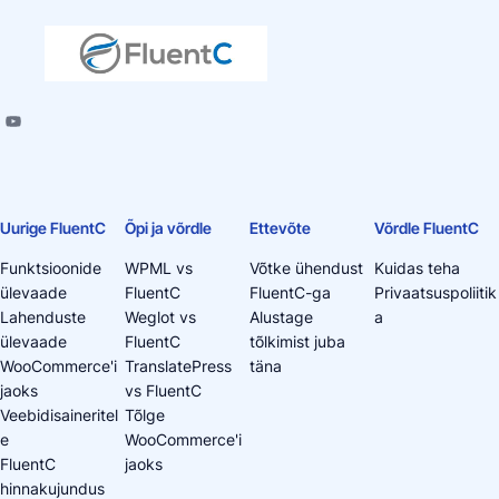
Uurige FluentC
Õpi ja võrdle
Ettevõte
Võrdle FluentC
Funktsioonide
WPML vs
Võtke ühendust
Kuidas teha
ülevaade
FluentC
FluentC-ga
Privaatsuspoliitik
Lahenduste
Weglot vs
Alustage
a
ülevaade
FluentC
tõlkimist juba
WooCommerce'i
TranslatePress
täna
jaoks
vs FluentC
Veebidisaineritel
Tõlge
e
WooCommerce'i
FluentC
jaoks
hinnakujundus