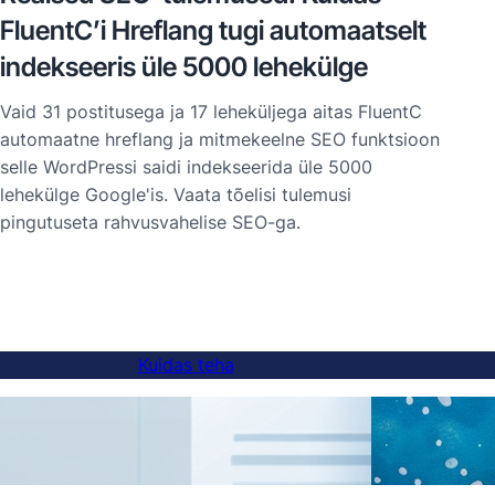
FluentC’i Hreflang tugi automaatselt
indekseeris üle 5000 lehekülge
Vaid 31 postitusega ja 17 leheküljega aitas FluentC
automaatne hreflang ja mitmekeelne SEO funktsioon
selle WordPressi saidi indekseerida üle 5000
lehekülge Google'is. Vaata tõelisi tulemusi
pingutuseta rahvusvahelise SEO-ga.
Kuidas teha
Kuidas lisada keelevahetaja alamdomeeni
AI tõ
veebisaitidele