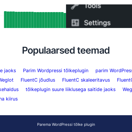
ed SEO-tulemused: Kuidas FluentC’i
Kuidas vahetada WPML-l
ang tugi automaatselt indekseeris üle
minutiga
 lehekülge
Populaarsed teemad
e jaoks
Parim Wordpressi tõlkeplugin
parim WordPress
Weglot
FluentC jõudlus
FluentC skaleeritavus
Fluent
kehaldus
tõlkeplugin suure liiklusega saitide jaoks
Weg
a kiirus
Parema WordPressi tõlke plugin