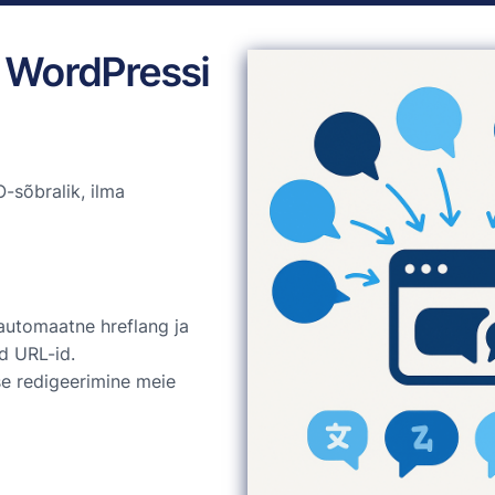
 WordPressi
-sõbralik, ilma
automaatne hreflang ja
d URL-id.
ise redigeerimine meie