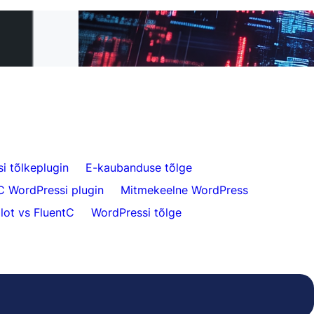
t FluentC-le 5
Vaevatu veebilehe tõlkimine klientidele
i tõlkeplugin
E-kaubanduse tõlge
C WordPressi plugin
Mitmekeelne WordPress
lot vs FluentC
WordPressi tõlge