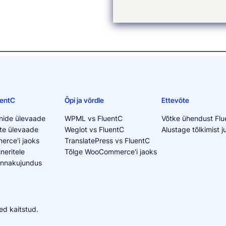
uentC
Õpi ja võrdle
Ettevõte
nide ülevaade
WPML vs FluentC
Võtke ühendust Fl
te ülevaade
Weglot vs FluentC
Alustage tõlkimist 
rce'i jaoks
TranslatePress vs FluentC
neritele
Tõlge WooCommerce'i jaoks
innakujundus
ed kaitstud.