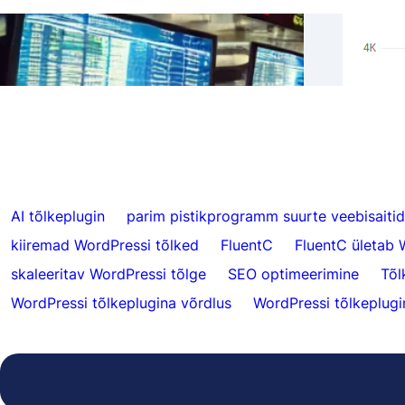
Reals
Jäta vahele tõlked konkreetse sisu jaoks
Hrefl
FluentC-ga
5000
AI tõlkeplugin
parim pistikprogramm suurte veebisaitid
kiiremad WordPressi tõlked
FluentC
FluentC ületab 
skaleeritav WordPressi tõlge
SEO optimeerimine
Tõl
WordPressi tõlkeplugina võrdlus
WordPressi tõlkeplugin