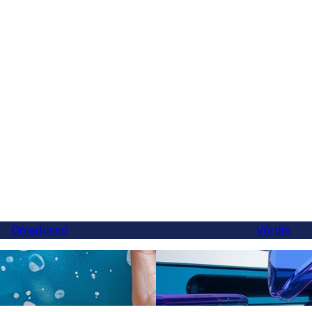
Omadused
Võrdle
Lõpuks parem Weglot'i al
lked
saate vahetada 5 minuti