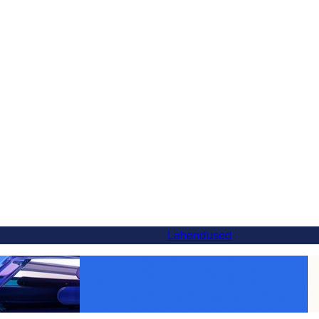
Lahendused
Tee iga toode globaalseks:
ternatiiv — ja
WooCommerce'i tõlkimine lihtsaks FluentC
ga
abil