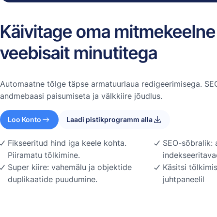
Käivitage oma mitmekeelne
veebisait minutitega
Automaatne tõlge täpse armatuurlaua redigeerimisega. SEO
andmebaasi paisumiseta ja välkkiire jõudlus.
Loo Konto
Laadi pistikprogramm alla
Fikseeritud hind iga keele kohta.
SEO-sõbralik: 
Piiramatu tõlkimine.
indekseeritava
Super kiire: vahemälu ja objektide
Käsitsi tõlkim
duplikaatide puudumine.
juhtpaneelil