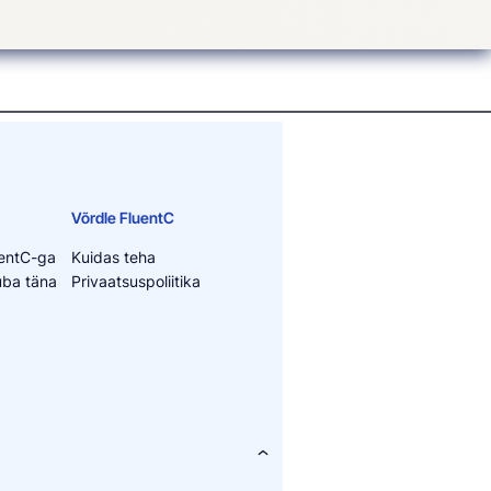
Võrdle FluentC
uentC-ga
Kuidas teha
juba täna
Privaatsuspoliitika