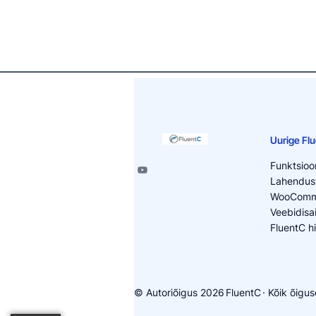
Uurige Fl
Funktsioo
Lahendus
WooComme
Veebidisai
FluentC h
© Autoriõigus 2026
FluentC
· Kõik õigus