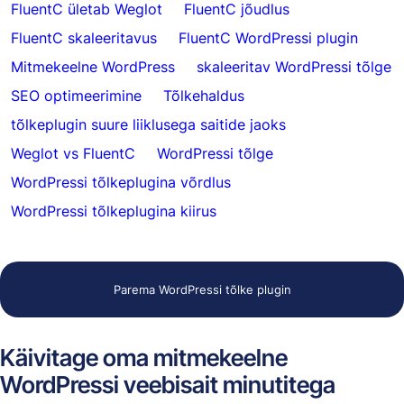
FluentC ületab Weglot
FluentC jõudlus
FluentC skaleeritavus
FluentC WordPressi plugin
Mitmekeelne WordPress
skaleeritav WordPressi tõlge
SEO optimeerimine
Tõlkehaldus
tõlkeplugin suure liiklusega saitide jaoks
Weglot vs FluentC
WordPressi tõlge
WordPressi tõlkeplugina võrdlus
WordPressi tõlkeplugina kiirus
Parema WordPressi tõlke plugin
Käivitage oma mitmekeelne
WordPressi veebisait minutitega