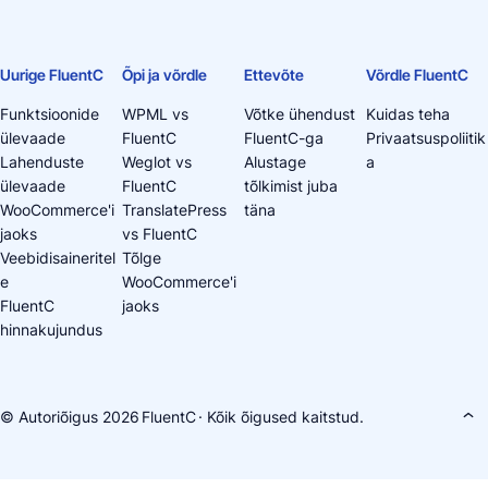
Uurige FluentC
Õpi ja võrdle
Ettevõte
Võrdle FluentC
Funktsioonide
WPML vs
Võtke ühendust
Kuidas teha
ülevaade
FluentC
FluentC-ga
Privaatsuspoliitik
Lahenduste
Weglot vs
Alustage
a
ülevaade
FluentC
tõlkimist juba
WooCommerce'i
TranslatePress
täna
jaoks
vs FluentC
Veebidisaineritel
Tõlge
e
WooCommerce'i
FluentC
jaoks
hinnakujundus
© Autoriõigus 2026
FluentC
· Kõik õigused kaitstud.