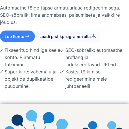
Automaatne tõlge täpse armatuurlaua redigeerimisega.
SEO-sõbralik, ilma andmebaasi paisumiseta ja välkkiire
jõudlus.
Loo Konto
Laadi pistikprogramm alla
Fikseeritud hind iga keele
SEO-sõbralik: automaatne
kohta. Piiramatu
hreflang ja
tõlkimine.
indekseeritavad URL-id.
Super kiire: vahemälu ja
Käsitsi tõlkimise
objektide duplikaatide
redigeerimine meie
puudumine.
juhtpaneelil