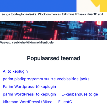
Tee iga toode globaalseks: WooCommerce'i tõlkimine lihtsaks FluentC abil
Vaevatu veebilehe tõlkimine klientidele
Populaarsed teemad
AI tõlkeplugin
parim pistikprogramm suurte veebisaitide jaoks
Parim Wordpressi tõlkeplugin
parim WordPressi tõlkeplugin
E-kaubanduse tõlge
kiiremad WordPressi tõlked
FluentC