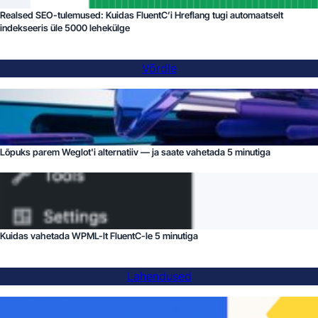
Realsed SEO-tulemused: Kuidas FluentC’i Hreflang tugi automaatselt
indekseeris üle 5000 lehekülge
Võrdle
Lõpuks parem Weglot'i alternatiiv — ja saate vahetada 5 minutiga
Kuidas vahetada WPML-lt FluentC-le 5 minutiga
Lahendused