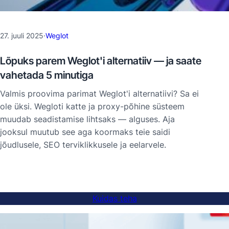
27. juuli 2025
·
Weglot
Lõpuks parem Weglot'i alternatiiv — ja saate
vahetada 5 minutiga
Valmis proovima parimat Weglot'i alternatiivi? Sa ei
ole üksi. Wegloti katte ja proxy-põhine süsteem
muudab seadistamise lihtsaks — alguses. Aja
jooksul muutub see aga koormaks teie saidi
jõudlusele, SEO terviklikkusele ja eelarvele.
Kuidas teha