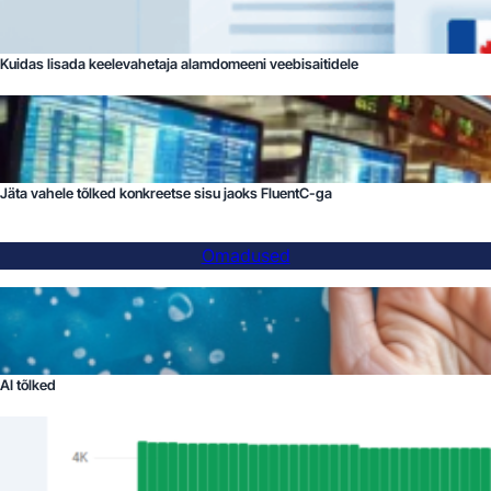
Kuidas lisada keelevahetaja alamdomeeni veebisaitidele
Jäta vahele tõlked konkreetse sisu jaoks FluentC-ga
Omadused
AI tõlked